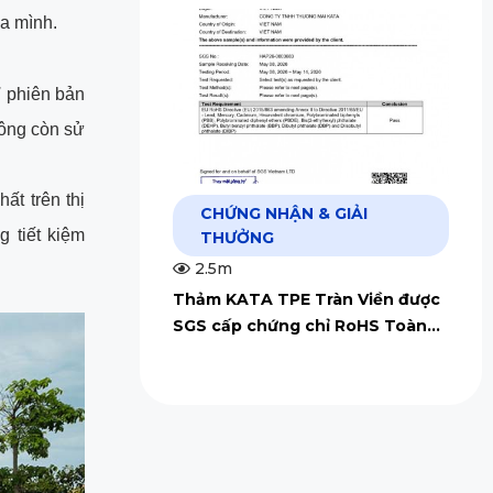
ủa mình.
Ở phiên bản
ông còn sử
ất trên thị
CHỨNG NHẬN & GIẢI
 tiết kiệm
THƯỞNG
2.5m
Thảm KATA TPE Tràn Viền được
SGS cấp chứng chỉ RoHS Toàn
Cầu