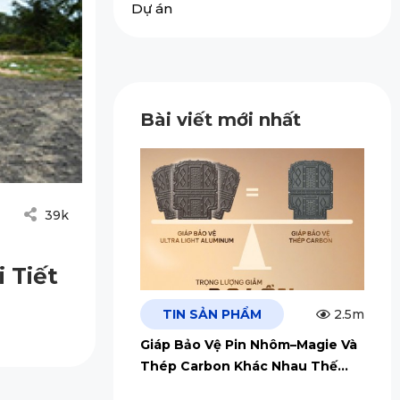
Dự án
Bài viết mới nhất
39k
 Tiết
TIN SẢN PHẨM
2.5m
Giáp Bảo Vệ Pin Nhôm–Magie Và
Thép Carbon Khác Nhau Thế
Nào?