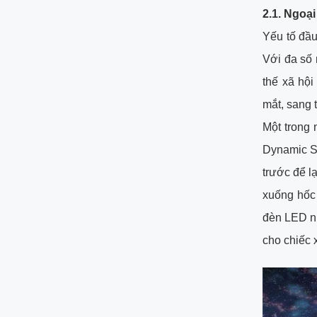
2.1. Ngoại
Yếu tố đầu
Với đa số n
thế xã hội
mắt, sang 
Một trong 
Dynamic Sh
trước để l
xuống hốc
đèn LED nh
cho chiếc 