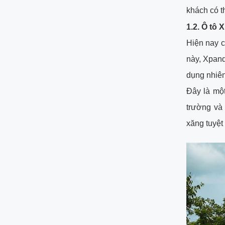
khách có t
1.2.
Ô tô 
Hiện nay c
này, Xpan
dụng nhiên
Đây là một
trường và
xăng tuyệt