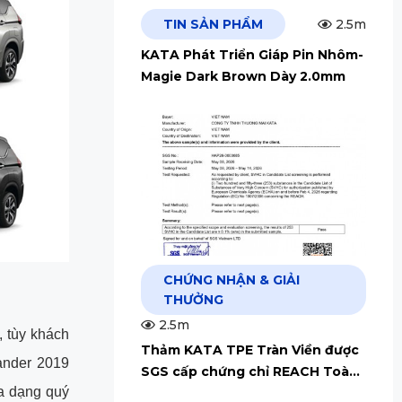
TIN SẢN PHẨM
2.5m
KATA Phát Triển Giáp Pin Nhôm-
Magie Dark Brown Dày 2.0mm
CHỨNG NHẬN & GIẢI
THƯỞNG
2.5m
 tùy khách
Thảm KATA TPE Tràn Viền được
ander 2019
SGS cấp chứng chỉ REACH Toàn
a dạng quý
Cầu