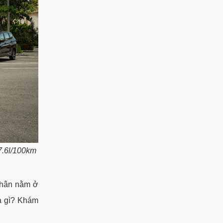
 7.6l/100km
nhân nằm ở
là gì? Khám