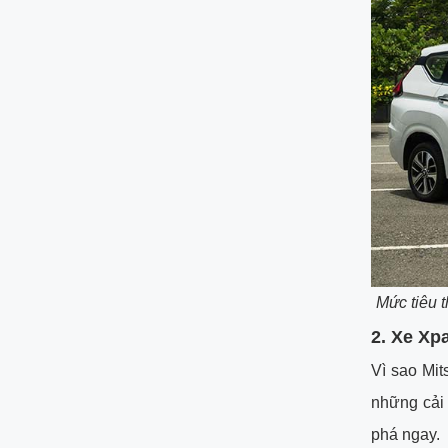
Mức tiêu t
2. Xe Xp
Vì sao Mi
những cải 
phá ngay.