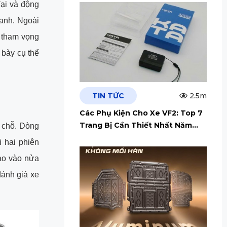
đại và động
anh. Ngoài
ể tham vọng
 bày cụ thể
TIN TỨC
2.5m
Các Phụ Kiện Cho Xe VF2: Top 7
Trang Bị Cần Thiết Nhất Năm
 chỗ. Dòng
2026
i hai phiên
ao vào nửa
đánh giá xe