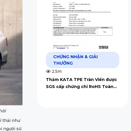
CHỨNG NHẬN & GIẢI
THƯỞNG
2.5m
Thảm KATA TPE Tràn Viền được
SGS cấp chứng chỉ RoHS Toàn
Cầu
hải
í thải như
i người sử