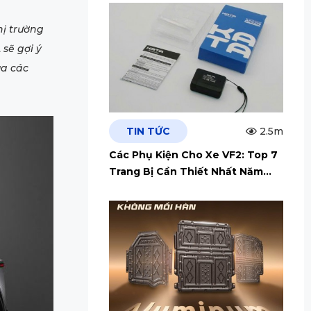
hị trường
sẽ gợi ý
ua các
TIN TỨC
2.5m
Các Phụ Kiện Cho Xe VF2: Top 7
Trang Bị Cần Thiết Nhất Năm
2026