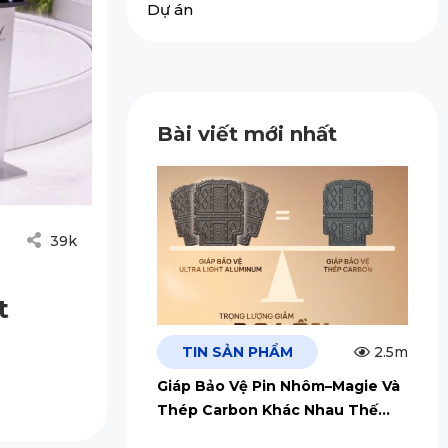
Dự án
Bài viết mới nhất
39k
t
TIN SẢN PHẨM
2.5m
Giáp Bảo Vệ Pin Nhôm–Magie Và
Thép Carbon Khác Nhau Thế
Nào?