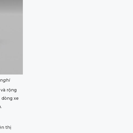
 nghi
 và rộng
o dòng xe
.
ên thị