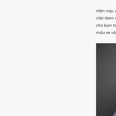
Hiện nay, 
Việt Nam v
cho bạn t
mẫu xe và