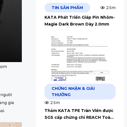
TIN SẢN PHẨM
2.5m
KATA Phát Triển Giáp Pin Nhôm-
Magie Dark Brown Dày 2.0mm
 Nam
CHỨNG NHẬN & GIẢI
 người
THƯỞNG
ang gia
2.5m
ại.
Thảm KATA TPE Tràn Viền được
SGS cấp chứng chỉ REACH Toàn
Cầu