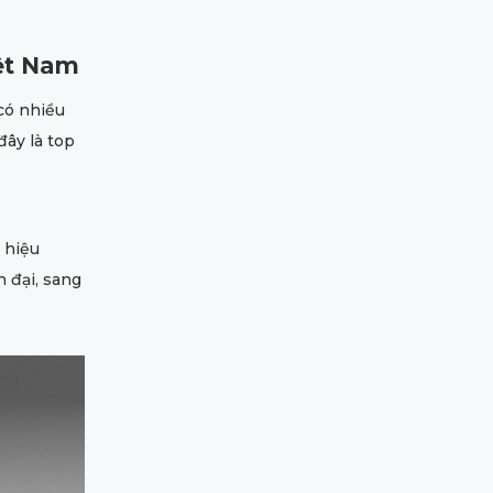
iệt Nam
có nhiều
đây là top
 hiệu
n đại, sang