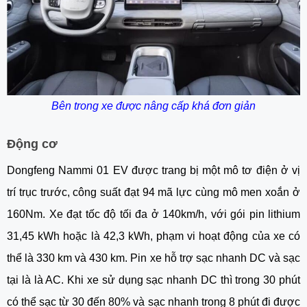
Bên trong xe được nâng cấp khá đơn giản
Động cơ
Dongfeng Nammi 01 EV được trang bị một mô tơ điện ở vị
trí trục trước, công suất đạt 94 mã lực cùng mô men xoắn ở
160Nm. Xe đạt tốc độ tối đa ở 140km/h, với gói pin lithium
31,45 kWh hoặc là 42,3 kWh, phạm vi hoạt động của xe có
thể là 330 km và 430 km. Pin xe hỗ trợ sạc nhanh DC và sạc
tại là là AC. Khi xe sử dụng sạc nhanh DC thì trong 30 phút
có thể sạc từ 30 đến 80% và sạc nhanh trong 8 phút đi được