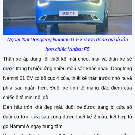
Ngoại thất Dongfeng Nammi 01 EV được đánh giá là lớn
hơn chiếc Vinfast F5
Thân xe áp dụng lối thiết kế mái cheo, mui và thân xe sẽ
được trang bị hiệu ứng nhiều màu sắc khác nhau. Dongfeng
Nammi 01 EV có bố cục 4 cửa, thiết kế thân trước nhô ra và
phía sau ngắn hơn. Đuôi xe tinh tế mang đặc điểm của
chiếc ô tô mini nội đô.
Đèn hậu tròn khá đẹp mắt, đuôi xe được trang bị cửa sổ
đuôi cỡ lớn, cửa sau cũng được thiết kế 2 màu, kết hợp lô
go Nammi ở ngay trung tâm.