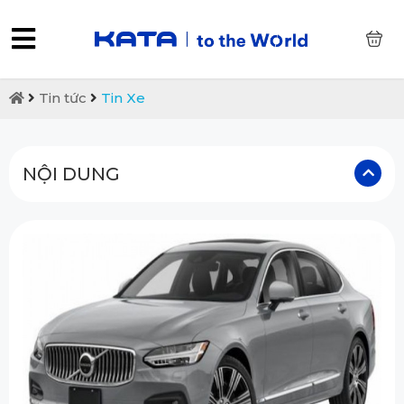
0
Tin tức
Tin Xe
NỘI DUNG