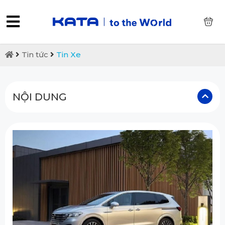
0
Tin tức
Tin Xe
NỘI DUNG