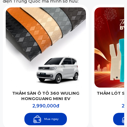
điện Trung Quốc mà mình sở hữu:
THẢM SÀN Ô TÔ 360 WULING
THẢM LÓT SÀ
HONGGUANG MINI EV
2,990,000đ
2,
Mua ngay