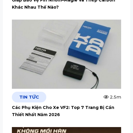
Giáp Bảo Vệ Pin Nhôm–Magie Và Thép Carbon
Khác Nhau Thế Nào?
TIN TỨC
2.5m
Các Phụ Kiện Cho Xe VF2: Top 7 Trang Bị Cần
Thiết Nhất Năm 2026