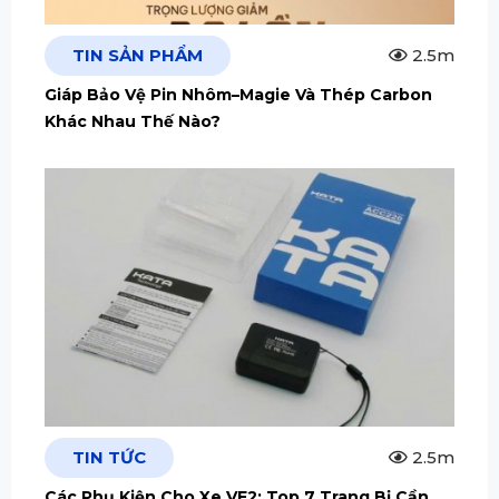
TIN SẢN PHẨM
2.5m
Giáp Bảo Vệ Pin Nhôm–Magie Và Thép Carbon
Khác Nhau Thế Nào?
TIN TỨC
2.5m
Các Phụ Kiện Cho Xe VF2: Top 7 Trang Bị Cần