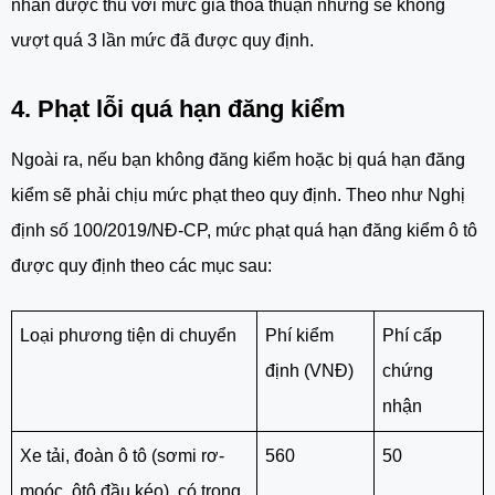
nhân được thu với mức giá thỏa thuận nhưng sẽ không
vượt quá 3 lần mức đã được quy định.
4. Phạt lỗi quá hạn đăng kiểm
Ngoài ra, nếu bạn không đăng kiểm hoặc bị quá hạn đăng
kiểm sẽ phải chịu mức phạt theo quy định. Theo như Nghị
định số 100/2019/NĐ-CP, mức phạt quá hạn đăng kiểm ô tô
được quy định theo các mục sau:
Loại phương tiện di chuyển
Phí kiểm
Phí cấp
định (VNĐ)
chứng
nhận
Xe tải, đoàn ô tô (sơmi rơ-
560
50
moóc, ôtô đầu kéo), có trọng