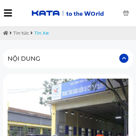
0
Tin tức
Tin Xe
NỘI DUNG