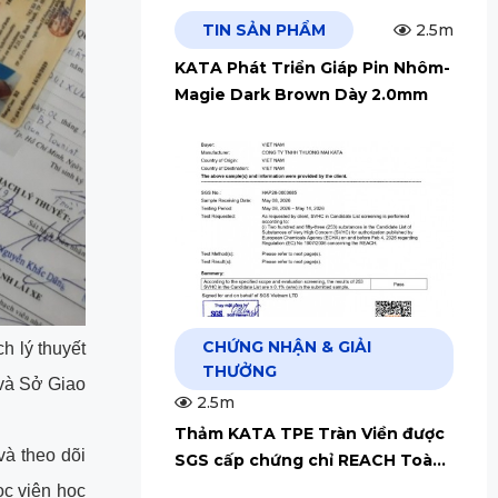
TIN SẢN PHẨM
2.5m
KATA Phát Triển Giáp Pin Nhôm-
Magie Dark Brown Dày 2.0mm
CHỨNG NHẬN & GIẢI
h lý thuyết
THƯỞNG
 và Sở Giao
2.5m
Thảm KATA TPE Tràn Viền được
à theo dõi
SGS cấp chứng chỉ REACH Toàn
Cầu
ọc viên học