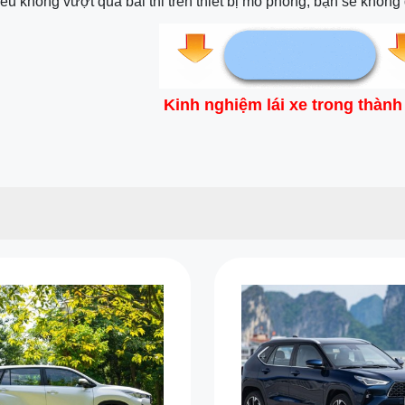
ếu không vượt qua bài thi trên thiết bị mô phỏng, bạn sẽ không đ
Kinh nghiệm lái xe trong thành