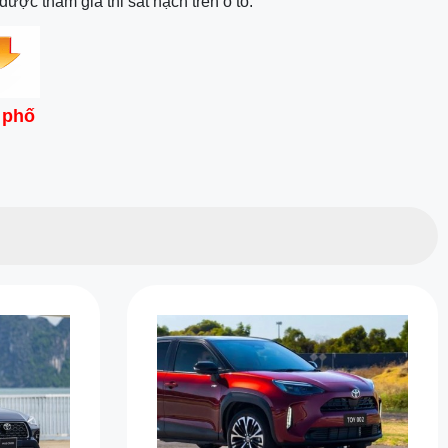
ược tham gia thi sát hạch trên ô tô.
 phố