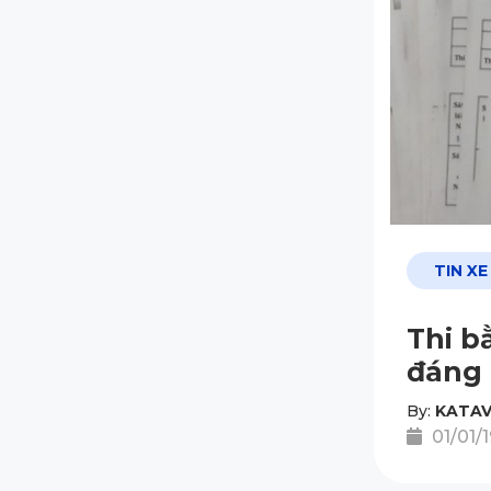
TIN XE
Thi b
đáng 
By:
KATAV
01/01/