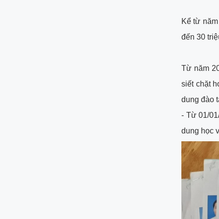
Kể từ năm 
đến 30 tri
Từ năm 20
siết chặt h
dung đào t
- Từ 01/01
dung học v