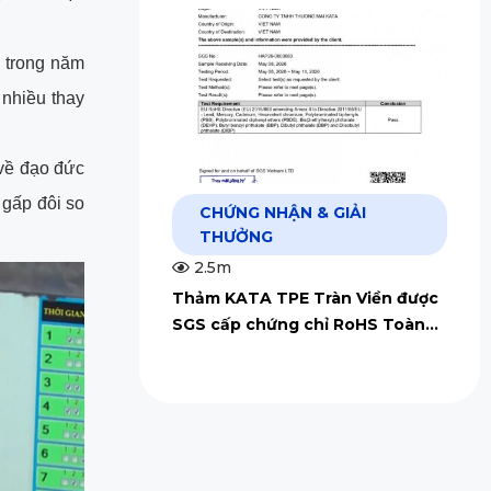
 trong năm
 nhiều thay
 về đạo đức
 gấp đôi so
CHỨNG NHẬN & GIẢI
THƯỞNG
2.5m
Thảm KATA TPE Tràn Viền được
SGS cấp chứng chỉ RoHS Toàn
Cầu