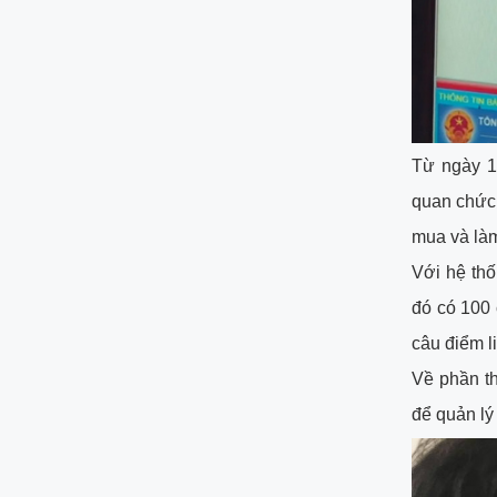
Từ ngày 1
quan chức 
mua và làm
Với hệ thố
đó có 100 
câu điểm li
Về phần th
để quản lý 