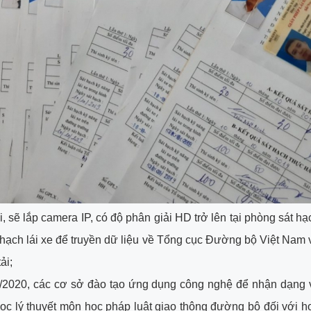
, sẽ lắp camera IP, có độ phân giải HD trở lên tại phòng sát hạc
 hạch lái xe để truyền dữ liệu về Tổng cục Đường bộ Việt Nam
ải;
5/2020, các cơ sở đào tạo ứng dụng công nghệ để nhận dạng v
học lý thuyết môn học pháp luật giao thông đường bộ đối với h