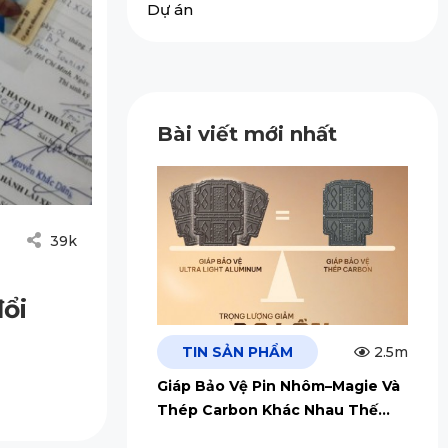
Dự án
Bài viết mới nhất
39k
đổi
TIN SẢN PHẨM
2.5m
Giáp Bảo Vệ Pin Nhôm–Magie Và
Thép Carbon Khác Nhau Thế
Nào?