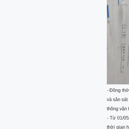
- Đồng thời
và sân sát
thông vận t
- Từ 01/0
thời gian 