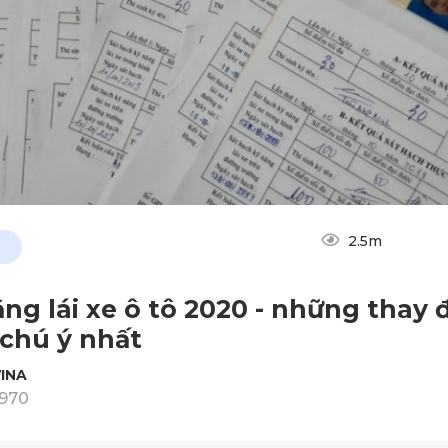
2.5m
ằng lái xe ô tô 2020 - những thay 
chú ý nhất
INA
1970