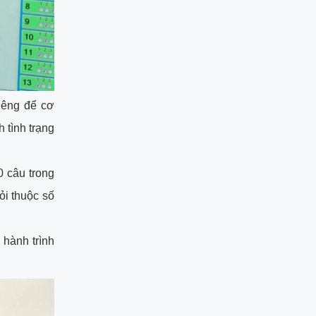
iêng để cơ
 tình trạng
0 câu trong
ỏi thuộc số
 hành trình