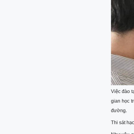
Việc đào t
gian học t
đường.
Thi sát hạc