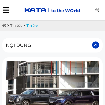
0
Tin tức
Tin Xe
NỘI DUNG