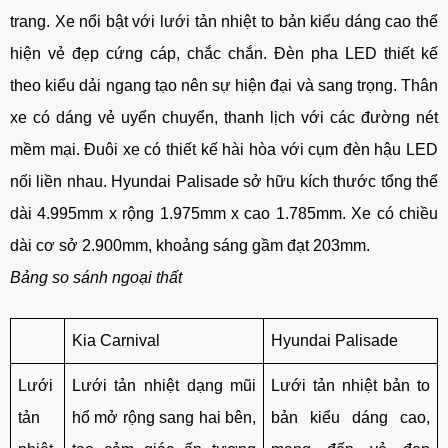
trang. Xe nổi bật với lưới tản nhiệt to bản kiểu dáng cao thể
hiện vẻ đẹp cứng cáp, chắc chắn. Đèn pha LED thiết kế
theo kiểu dải ngang tạo nên sự hiện đại và sang trọng. Thân
xe có dáng vẻ uyển chuyển, thanh lịch với các đường nét
mềm mại. Đuôi xe có thiết kế hài hòa với cụm đèn hậu LED
nối liền nhau. Hyundai Palisade sở hữu kích thước tổng thể
dài 4.995mm x rộng 1.975mm x cao 1.785mm. Xe có chiều
dài cơ sở 2.900mm, khoảng sáng gầm đạt 203mm.
Bảng so sánh ngoại thất
Kia Carnival
Hyundai Palisade
Lưới
Lưới tản nhiệt dạng mũi
Lưới tản nhiệt bản to
tản
hổ mở rộng sang hai bên,
bản kiểu dáng cao,