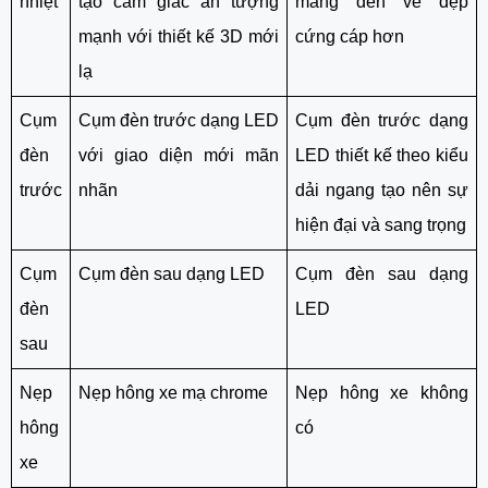
nhiệt
tạo cảm giác ấn tượng
mang đến vẻ đẹp
mạnh với thiết kế 3D mới
cứng cáp hơn
lạ
Cụm
Cụm đèn trước dạng LED
Cụm đèn trước dạng
đèn
với giao diện mới mãn
LED thiết kế theo kiểu
trước
nhãn
dải ngang tạo nên sự
hiện đại và sang trọng
Cụm
Cụm đèn sau dạng LED
Cụm đèn sau dạng
đèn
LED
sau
Nẹp
Nẹp hông xe mạ chrome
Nẹp hông xe không
hông
có
xe