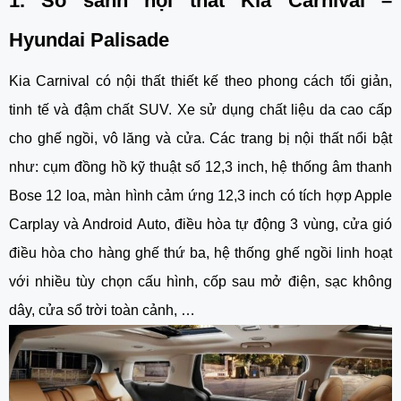
1. So sánh nội thất Kia Carnival –
Hyundai Palisade
Kia Carnival có nội thất thiết kế theo phong cách tối giản,
tinh tế và đậm chất SUV. Xe sử dụng chất liệu da cao cấp
cho ghế ngồi, vô lăng và cửa. Các trang bị nội thất nổi bật
như: cụm đồng hồ kỹ thuật số 12,3 inch, hệ thống âm thanh
Bose 12 loa, màn hình cảm ứng 12,3 inch có tích hợp Apple
Carplay và Android Auto, điều hòa tự động 3 vùng, cửa gió
điều hòa cho hàng ghế thứ ba, hệ thống ghế ngồi linh hoạt
với nhiều tùy chọn cấu hình, cốp sau mở điện, sạc không
dây, cửa sổ trời toàn cảnh, …