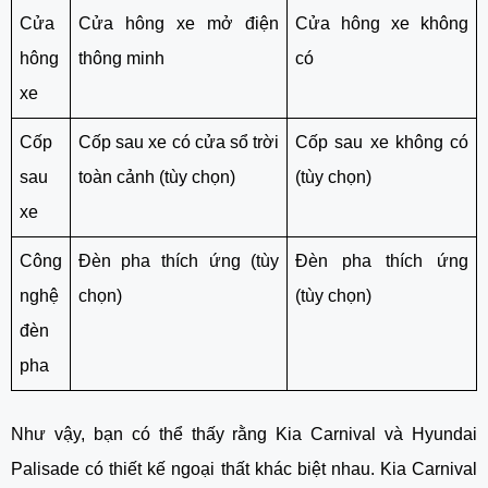
Cửa
Cửa hông xe mở điện
Cửa hông xe không
hông
thông minh
có
xe
Cốp
Cốp sau xe có cửa sổ trời
Cốp sau xe không có
sau
toàn cảnh (tùy chọn)
(tùy chọn)
xe
Công
Đèn pha thích ứng (tùy
Đèn pha thích ứng
nghệ
chọn)
(tùy chọn)
đèn
pha
Như vậy, bạn có thể thấy rằng Kia Carnival và Hyundai
Palisade có thiết kế ngoại thất khác biệt nhau. Kia Carnival