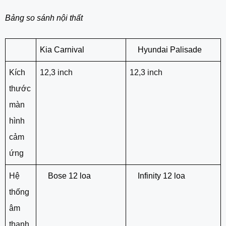
Bảng so sánh nội thất
Kia Carnival
Hyundai Palisade
Kích
12,3 inch
12,3 inch
thước
màn
hình
cảm
ứng
Hệ
Bose 12 loa
Infinity 12 loa
thống
âm
thanh