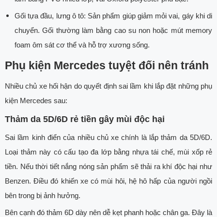
Gối tựa đầu, lưng ô tô: Sản phẩm giúp giảm mỏi vai, gáy khi di
chuyển. Gối thường làm bằng cao su non hoặc mút memory
foam ôm sát cơ thể và hỗ trợ xương sống.
Phụ kiện Mercedes tuyệt đối nên tránh
Nhiều chủ xe hối hận do quyết định sai lầm khi lắp đặt những phụ
kiện Mercedes sau:
Thảm da 5D/6D rẻ tiền gây mùi độc hại
Sai lầm kinh điển của nhiều chủ xe chính là lắp thảm da 5D/6D.
Loại thảm này có cấu tạo đa lớp bằng nhựa tái chế, mùi xốp rẻ
tiền. Nếu thời tiết nắng nóng sản phẩm sẽ thải ra khí độc hại như
Benzen. Điều đó khiến xe có mùi hôi, hệ hô hấp của người ngồi
bên trong bị ảnh hưởng.
Bên cạnh đó thảm 6D dày nên dễ kẹt phanh hoặc chân ga. Đây là