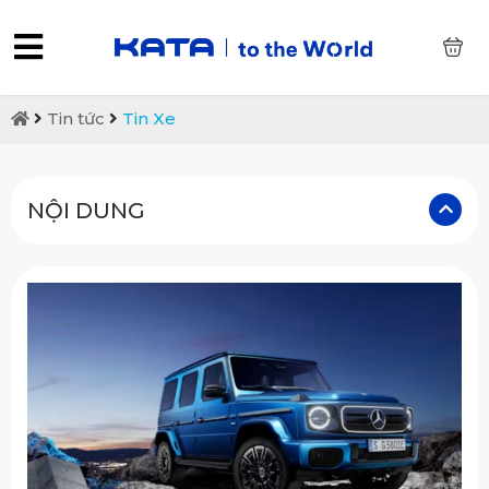
0
Tin tức
Tin Xe
NỘI DUNG