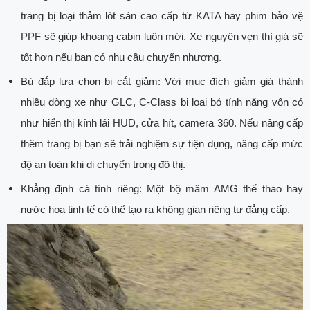
trang bị loại thảm lót sàn cao cấp từ KATA hay phim bảo vệ
PPF sẽ giúp khoang cabin luôn mới. Xe nguyên vẹn thì giá sẽ
tốt hơn nếu bạn có nhu cầu chuyển nhượng.
Bù đắp lựa chọn bị cắt giảm: Với mục đích giảm giá thành
nhiều dòng xe như GLC, C-Class bị loại bỏ tính năng vốn có
như hiển thị kính lái HUD, cửa hít, camera 360. Nếu nâng cấp
thêm trang bị bạn sẽ trải nghiệm sự tiện dụng, nâng cấp mức
độ an toàn khi di chuyển trong đô thị.
Khẳng định cá tính riêng: Một bộ mâm AMG thể thao hay
nước hoa tinh tế có thể tạo ra không gian riêng tư đẳng cấp.