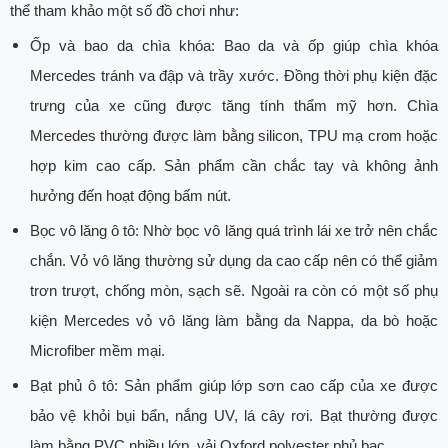
thể tham khảo một số đồ chơi như:
Ốp và bao da chìa khóa: Bao da và ốp giúp chìa khóa
Mercedes tránh va đập và trầy xước. Đồng thời phụ kiện đặc
trưng của xe cũng được tăng tính thẩm mỹ hơn. Chìa
Mercedes thường được làm bằng silicon, TPU mạ crom hoặc
hợp kim cao cấp. Sản phẩm cần chắc tay và không ảnh
hưởng đến hoạt động bấm nút.
Bọc vô lăng ô tô: Nhờ bọc vô lăng quá trình lái xe trở nên chắc
chắn. Vỏ vô lăng thường sử dụng da cao cấp nên có thể giảm
trơn trượt, chống mòn, sạch sẽ. Ngoài ra còn có một số phụ
kiện Mercedes vỏ vô lăng làm bằng da Nappa, da bò hoặc
Microfiber mềm mại.
Bạt phủ ô tô: Sản phẩm giúp lớp sơn cao cấp của xe được
bảo vệ khỏi bụi bẩn, nắng UV, lá cây rơi. Bạt thường được
làm bằng PVC nhiều lớp, vải Oxford polyester phủ bạc.