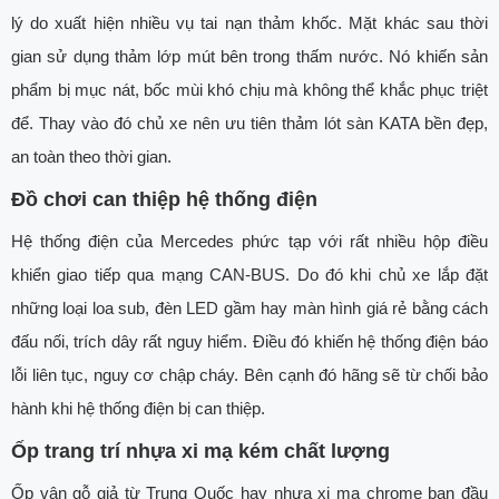
lý do xuất hiện nhiều vụ tai nạn thảm khốc. Mặt khác sau thời
gian sử dụng thảm lớp mút bên trong thấm nước. Nó khiến sản
phẩm bị mục nát, bốc mùi khó chịu mà không thể khắc phục triệt
để. Thay vào đó chủ xe nên ưu tiên thảm lót sàn KATA bền đẹp,
an toàn theo thời gian.
Đồ chơi can thiệp hệ thống điện
Hệ thống điện của Mercedes phức tạp với rất nhiều hộp điều
khiển giao tiếp qua mạng CAN-BUS. Do đó khi chủ xe lắp đặt
những loại loa sub, đèn LED gầm hay màn hình giá rẻ bằng cách
đấu nối, trích dây rất nguy hiểm. Điều đó khiến hệ thống điện báo
lỗi liên tục, nguy cơ chập cháy. Bên cạnh đó hãng sẽ từ chối bảo
hành khi hệ thống điện bị can thiệp.
Ốp trang trí nhựa xi mạ kém chất lượng
Ốp vân gỗ giả từ Trung Quốc hay nhựa xi mạ chrome ban đầu