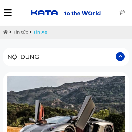
0
Tin tức
Tin Xe
NỘI DUNG