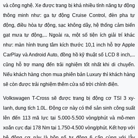
và công nghệ. Xe được trang bị khá nhiều tính năng tự động 
thông minh như: ga tự động Cruise Control, đèn pha tự 
động, điều hòa tự động, sạc không dây, hệ thống cảm biến 
gạt mưa tự động,... Ngoài ra, một số tiện ích giải trí khác 
như: màn hình trung tâm kích thước 10,1 inch hỗ trợ Apple 
CarPlay và Android Auto, đồng hồ kỹ thuật số LCD 8 inch,... 
cũng hỗ trợ mang đến trải nghiệm tốt nhất khi di chuyển. 
Nếu khách hàng chọn mua phiên bản Luxury thì khách hàng 
sẽ còn được trải nghiệm thêm cửa sổ trời chỉnh điện.
Volkswagen T-Cross sẽ được trang bị động cơ TSI 3 xy-
lanh, dung tích 1.0L. Động cơ này có thể sản sinh công suất 
lên đến 113 mã lực tại 5.000-5.500 vòng/phút và mô-men 
xoắn cực đại 178 Nm tại 1.750-4.500 vòng/phút. Kết hợp với 
hệ động cơ này là hộp số tự động 6 cấp cùng với lẫy 