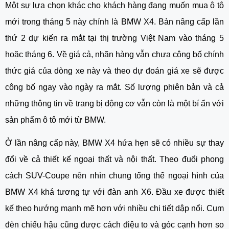
Một sự lựa chọn khác cho khách hàng đang muốn mua ô tô 
mới trong tháng 5 này chính là BMW X4. Bản nâng cấp lần 
thứ 2 dự kiến ra mắt tại thị trường Việt Nam vào tháng 5 
hoặc tháng 6. Về giá cả, nhãn hàng vẫn chưa công bố chính 
thức giá của dòng xe này và theo dự đoán giá xe sẽ được 
công bố ngay vào ngày ra mắt. Số lượng phiên bản và cả 
những thông tin về trang bị động cơ vẫn còn là một bí ẩn với 
sản phẩm ô tô mới từ BMW.
Ở lần nâng cấp này, BMW X4 hứa hẹn sẽ có nhiều sự thay 
đổi về cả thiết kế ngoại thất và nội thất. Theo đuổi phong 
cách SUV-Coupe nên nhìn chung tổng thể ngoại hình của 
BMW X4 khá tương tự với đàn anh X6. Đầu xe được thiết 
kế theo hướng mạnh mẽ hơn với nhiều chi tiết dập nổi. Cụm 
đèn chiếu hậu cũng được cách điệu to và góc cạnh hơn so 