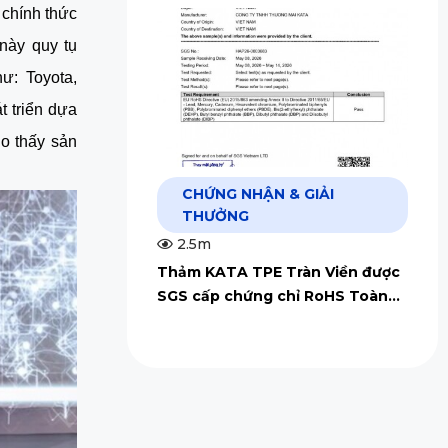
 chính thức
này quy tụ
ư: Toyota,
t triển dựa
ho thấy sản
CHỨNG NHẬN & GIẢI
THƯỞNG
2.5m
Thảm KATA TPE Tràn Viền được
SGS cấp chứng chỉ RoHS Toàn
Cầu