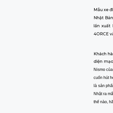
Mẫu xe đi
Nhật Bản 
lần xuất
4ORCE và
Khách hà
diện mạo 
Nismo của 
cuốn hút h
là sản phẩ
Nhật ra mắ
thế nào, hã