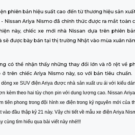
ện phiên bản hiệu suất cao đến từ thương hiệu sản xuất
- Nissan Ariya Nismo đã chính thức được ra mắt toàn 
 hiện này, chiếc xe mới nhà Nissan dựa trên phiên bản
 sẽ được bày bán tại thị trường Nhật vào mùa xuân năm
ng có thể nhận thấy những thay đổi lớn và rõ rệt về p
ở trên chiếc Ariya Nismo này, so với bản tiêu chuẩn.
dòng xe SUV điện Ariya được nhà sản xuất ưu ái với kiểu dán
ơn kèm theo hai tùy chọn pin với dung lượng cao. Nissan Ari
m tiên phong trong đội hình xe điện trong kỷ nguyên mới của 
t vào đầu thập kỷ 21 này. Vậy chi tiết về mẫu xe điện Ariya Ni
y cùng tìm hiểu qua bài viết này nhé!!!