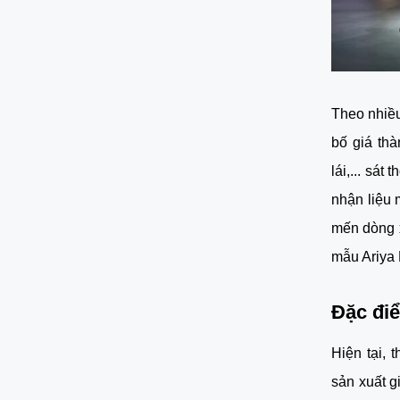
Theo nhiều
bố giá th
lái,... sá
nhận liệu
mến dòng 
mẫu Ariya 
Đặc điể
Hiện tại,
sản xuất g