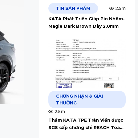
TIN SẢN PHẨM
2.5m
KATA Phát Triển Giáp Pin Nhôm-
Magie Dark Brown Dày 2.0mm
CHỨNG NHẬN & GIẢI
THƯỞNG
2.5m
Thảm KATA TPE Tràn Viền được
SGS cấp chứng chỉ REACH Toàn
Cầu