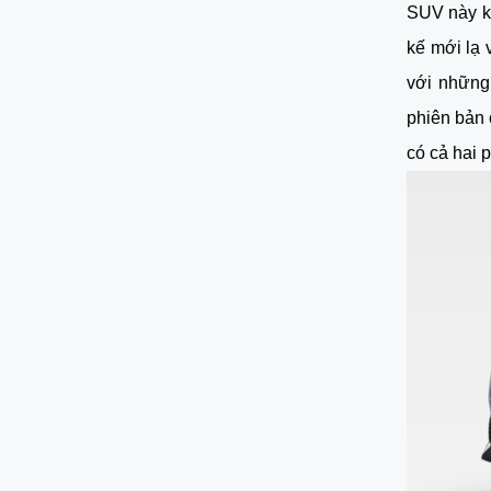
SUV này kh
kế mới lạ
với những 
phiên bản 
có cả hai 