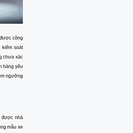
ẽ được công
 kiểm soát
ng chưa xác
h hàng yêu
iêm ngưỡng
g được nhà
hung mẫu xe