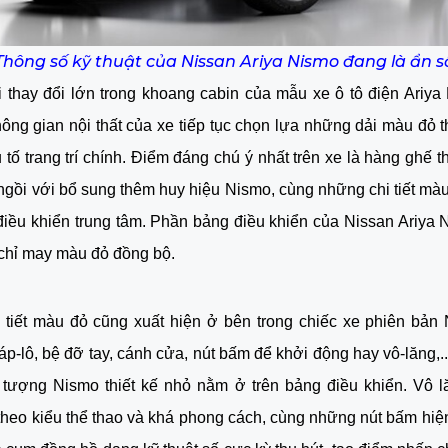
Thông số kỹ thuật của Nissan Ariya Nismo đang là ẩn s
 thay đổi lớn trong khoang cabin của mẫu xe ô tô điện Ariy
ông gian nội thất của xe tiếp tục chọn lựa những dải màu đỏ
 tố trang trí chính. Điểm đáng chú ý nhất trên xe là hàng ghế t
ngồi với bổ sung thêm huy hiệu Nismo, cùng những chi tiết màu
điều khiển trung tâm. Phần bảng điều khiển của Nissan Ariya
chỉ may màu đỏ đồng bộ.
 tiết màu đỏ cũng xuất hiện ở bên trong chiếc xe phiên bản 
áp-lô, bệ đỡ tay, cánh cửa, nút bấm để khởi động hay vô-lăng,.
u tượng Nismo thiết kế nhỏ nằm ở trên bảng điều khiển. Vô l
heo kiểu thể thao và khá phong cách, cùng những nút bấm hiệ