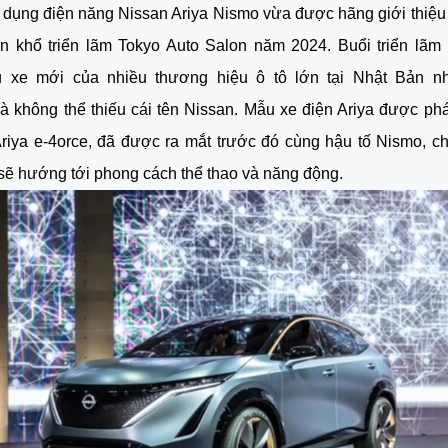
dụng điện năng Nissan Ariya Nismo vừa được hãng giới thiệu
ôn khổ triển lãm Tokyo Auto Salon năm 2024. Buổi triển lãm 
 xe mới của nhiều thương hiệu ô tô lớn tại Nhật Bản nh
và không thể thiếu cái tên Nissan. Mẫu xe điện Ariya được phá
riya e-4orce, đã được ra mắt trước đó cùng hậu tố Nismo, c
ẽ hướng tới phong cách thể thao và năng động.