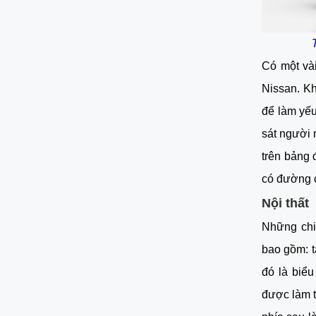
Có một vài
Nissan. Kh
để làm yếu
sát người 
trên bảng 
có đường 
Nội thất
Những chi
bao gồm: t
đó là biể
được làm t