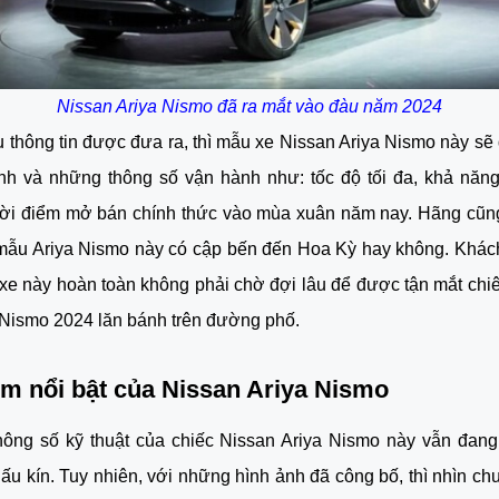
Nissan Ariya Nismo đã ra mắt vào đàu năm 2024
 thông tin được đưa ra, thì mẫu xe Nissan Ariya Nismo này s
ành và những thông số vận hành như: tốc độ tối đa, khả năng
t thời điểm mở bán chính thức vào mùa xuân năm nay. Hãng cũ
 mẫu Ariya Nismo này có cập bến đến Hoa Kỳ hay không. Khác
xe này hoàn toàn không phải chờ đợi lâu để được tận mắt ch
Nismo 2024 lăn bánh trên đường phố.
m nổi bật của Nissan Ariya Nismo
 thông số kỹ thuật của chiếc Nissan Ariya Nismo này vẫn đan
iấu kín. Tuy nhiên, với những hình ảnh đã công bố, thì nhìn c