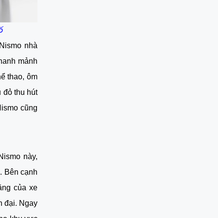
ố
a Nismo nhà
 thanh mảnh
hể thao, ôm
 đỏ thu hút
 Nismo cũng
Nismo này,
.. Bên cạnh
ăng của xe
n đại. Ngay