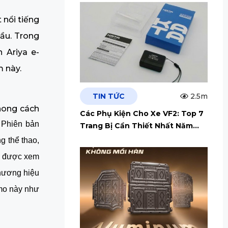
 nổi tiếng
cầu. Trong
 Ariya e-
 này.
TIN TỨC
2.5m
hong cách
Các Phụ Kiện Cho Xe VF2: Top 7
Phiên bản
Trang Bị Cần Thiết Nhất Năm
2026
g thể thao,
ya được xem
thương hiệu
smo này như