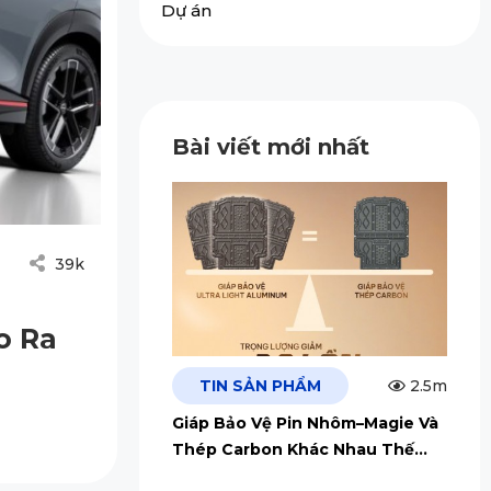
Dự án
Bài viết mới nhất
39k
o Ra
TIN SẢN PHẨM
2.5m
Giáp Bảo Vệ Pin Nhôm–Magie Và
Thép Carbon Khác Nhau Thế
Nào?