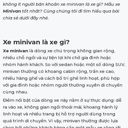
không ít người băn khoăn xe minivan là xe gì? Mẫu xe
Minivan
tốt nhất? Cùng chúng tôi đi tìm hiểu qua bài
chia sẻ dưới đây nhé.
Xe minivan là xe gì?
Xe minivan
là dòng xe chú trọng không gian rộng,
nhiều chỗ ngồi và sự tiện lợi khi chở gia đình hoặc
nhóm hành khách. So với sedan hoặc một số dòng SUV,
minivan thường có khoang cabin rộng, trần xe cao,
nhiều hàng ghế và cách bố trí ghế linh hoạt, phù hợp
với gia đình hoặc nhóm người thường xuyên di chuyển
cùng nhau.
Điểm nổi bật của dòng xe này nằm ở sự thực dụng: dễ
ra vào xe, không gian ngồi thoải mái, khoang hành lý
linh hoạt và nhiều trang bị hỗ trợ người dùng trong
quá trình di chuyển. Vì vậy, minivan thường được lựa
chọn bởi những khách hàng cần một mẫu xe rộng rãi,