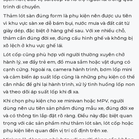
trình di chuyển.
Thảm lót sàn đúng form là phụ kiện nên được ưu tiên
vì khu vực sàn xe dễ bám bụi, nước mưa và đất cát từ
giày dép, đặc biệt ở hàng ghế sau. Với xe nhiều chỗ,
thảm cần đúng đời xe, đúng cấu hình ghế và không bị
xô lệch ở khu vực ghế lái.
Lót cốp cũng phù hợp với người thường xuyên chở
hành lý, xe đẩy trẻ em, đồ mua sắm hoặc vật dụng có
cạnh cứng. Ngoài ra, camera hành trình, bơm lốp mini
và cảm biến áp suất lốp cũng là những phụ kiện có thể
cân nhắc để ghi lại hành trình, xử lý tình huống lốp non
và theo dõi áp suất lốp khi đi xa.
Khi chọn phụ kiện cho xe minivan hoặc MPV, người
dùng nên ưu tiên sản phẩm đúng mẫu xe, đúng đời xe
và có thông tin lắp đặt rõ ràng. Điều này đặc biệt quan
trọng với các sản phẩm như thảm lót sàn, lót cốp hoặc
phụ kiện liên quan đến vị trí cố định trên xe.