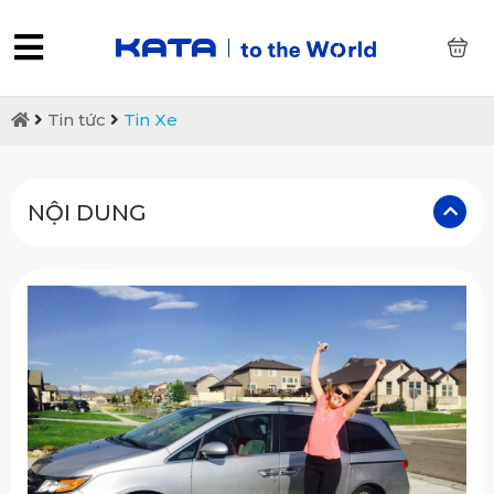
0
Tin tức
Tin Xe
NỘI DUNG