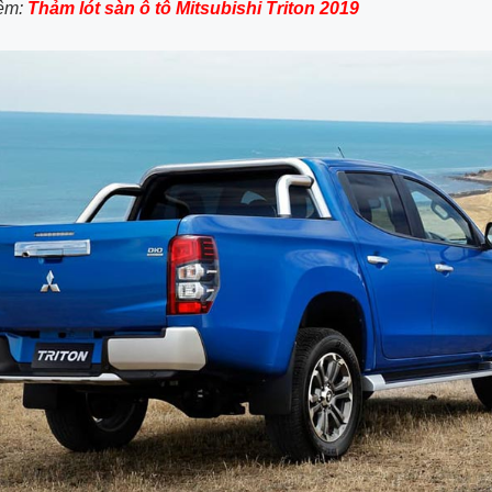
êm:
Thảm lót sàn ô tô Mitsubishi Triton 2019