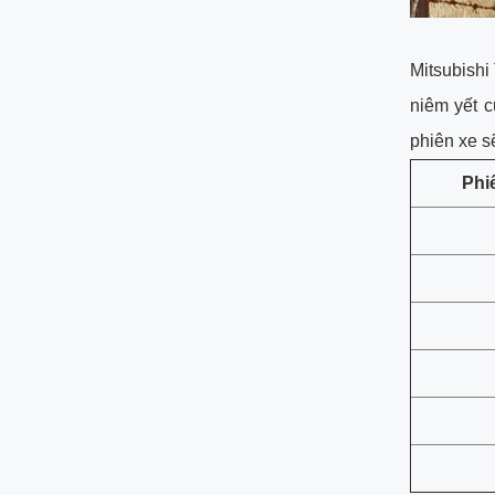
Mitsubishi
niêm yết c
phiên xe s
Phi