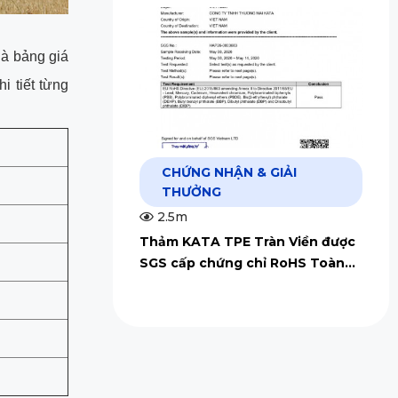
là bảng giá
i tiết từng
CHỨNG NHẬN & GIẢI
THƯỞNG
2.5m
Thảm KATA TPE Tràn Viền được
SGS cấp chứng chỉ RoHS Toàn
Cầu