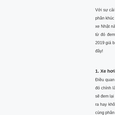
Với sự cải
phân khúc 
xe Nhật nà
từ đó đem 
2019 giá b
đây!
1.
Xe hơi
Điều quan
đó chính l
sẽ đem lại
ra hay khô
cùng phân 