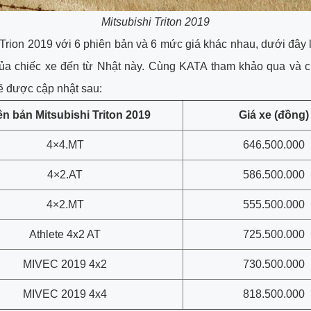
Mitsubishi Triton 2019
 Trion 2019 với 6 phiên bản và 6 mức giá khác nhau, dưới đây 
ủa chiếc xe đến từ Nhật này. Cùng KATA tham khảo qua và ch
ẽ được cập nhật sau:
ên bản Mitsubishi Triton 2019
Giá xe (đồng)
4×4.MT
646.500.000
4×2.AT
586.500.000
4×2.MT
555.500.000
Athlete 4x2 AT
725.500.000
MIVEC 2019 4x2
730.500.000
MIVEC 2019 4x4
818.500.000