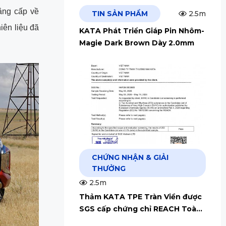
nâng cấp về
TIN SẢN PHẨM
2.5m
iên liệu đã
KATA Phát Triển Giáp Pin Nhôm-
Magie Dark Brown Dày 2.0mm
CHỨNG NHẬN & GIẢI
THƯỞNG
2.5m
Thảm KATA TPE Tràn Viền được
SGS cấp chứng chỉ REACH Toàn
Cầu