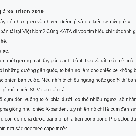
iá xe Triton 2019
ày có những ưu và nhược điểm gì và dự kiến sẽ đứng ở vị tr
bán tải tại Việt Nam? Cùng KATA đi vào tìm hiểu chi tiết đánh gi
nhé.
u xe:
hữu một gương mặt đầy góc cạnh, bảnh bao và rất mới mẻ, một
bởi những đường gân guốc, to bản nó làm cho chiếc xe không 
c phiên bản trước. Nếu nhìn ở chiều ngang hoặc góc ¾ thì bạn
 gì một chiếc SUV cao cấp cả.
kế cụm đèn vuông to ở phía dưới, có thể nhiều người sẽ nhầ
pha giống như chiếc X-pander , tuy nhiên nó chỉ là cụm đèn 
n, còn đèn pha được trang bị phía trên trong bóng Projector, đư
hìn hơi sắc dọc theo capo trước.