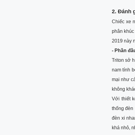
2.
Đánh g
Chiếc xe n
phân khúc 
2019 này 
- Phần đầ
Triton sở 
nam tính 
mại như cá
không khác
Với thiết 
thống đèn 
đèn xi nha
khá nhỏ, n