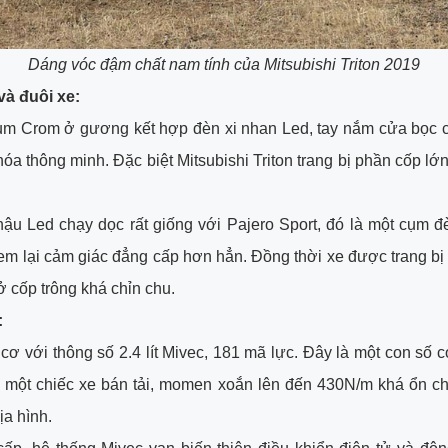
Dáng vóc đậm chất nam tính của Mitsubishi Triton 2019
và đuôi xe:
cụm Crom ở gương kết hợp đèn xi nhan Led, tay nắm cửa bọc c
a thông minh. Đặc biệt Mitsubishi Triton trang bị phần cốp lớ
ậu Led chạy dọc rất giống với Pajero Sport, đó là một cụm đ
em lại cảm giác đẳng cấp hơn hẳn. Đồng thời xe được trang b
 cốp trông khá chỉn chu.
:
cơ với thông số 2.4 lít Mivec, 181 mã lực. Đây là một con số có
o một chiếc xe bán tải, momen xoắn lên đến 430N/m khá ổn ch
ịa hình.