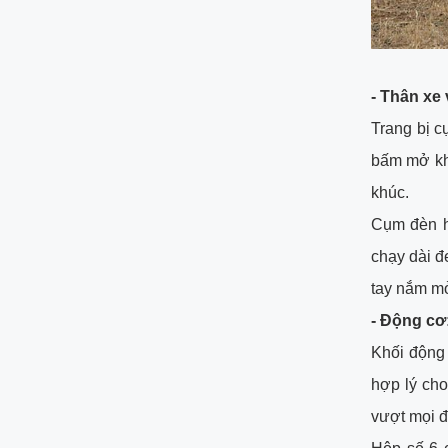
- Thân xe 
Trang bị 
bấm mở khó
khúc.
Cụm đèn h
chạy dài đ
tay nắm mở
- Động cơ
Khối động 
hợp lý ch
vượt mọi đ