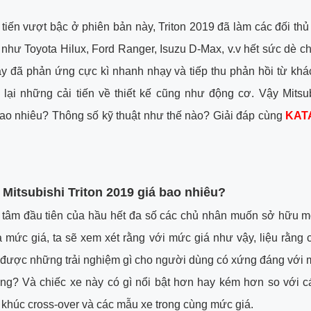
 tiến vượt bậc ở phiên bản này, Triton 2019 đã làm các đối thủ
như Toyota Hilux, Ford Ranger, Isuzu D-Max, v.v hết sức dè 
y đã phản ứng cực kì nhanh nhạy và tiếp thu phản hồi từ kh
lại những cải tiến về thiết kế cũng như động cơ. Vậy Mitsub
ao nhiêu? Thông số kỹ thuật như thế nào? Giải đáp cùng
KAT
 Mitsubishi Triton 2019 giá bao nhiêu?
 tâm đầu tiên của hầu hết đa số các chủ nhân muốn sở hữu mộ
à mức giá, ta sẽ xem xét rằng với mức giá như vậy, liệu rằng 
 được những trải nghiệm gì cho người dùng có xứng đáng với 
ng? Và chiếc xe này có gì nổi bật hơn hay kém hơn so với c
khúc cross-over và các mẫu xe trong cùng mức giá.