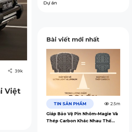
Dự án
Bài viết mới nhất
39k
i Việt
TIN SẢN PHẨM
2.5m
Giáp Bảo Vệ Pin Nhôm–Magie Và
Thép Carbon Khác Nhau Thế
Nào?