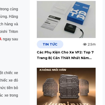
 trong cùng
chừng. Hãng
ách hàng và
ishi Triton
A
ngay sau
TIN TỨC
2.5m
Các Phụ Kiện Cho Xe VF2: Top 7
Trang Bị Cần Thiết Nhất Năm
2026
t chiếc xe
chiếc xe đó
mức tiền bỏ
ác xe trong