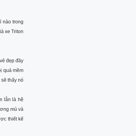
í nào trong
á xe Triton
 vẻ đẹp đầy
bị quá mềm
 sẽ thấy nó
m lẫn là hệ
sương mù và
ợc thiết kế