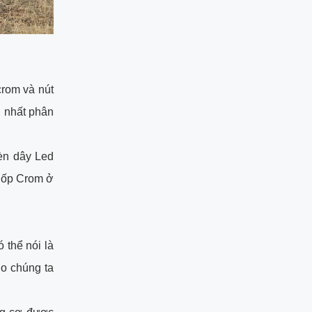
rom và nút
n nhất phân
èn dây Led
ị ốp Crom ở
 thể nói là
o chúng ta