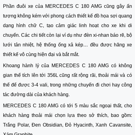
Phần đuôi xe của MERCEDES C 180 AMG cũng gây ấn
tượng không kém với phong cách thiết kế đồ họa sợi quang
dạng hình chữ C, tạo cảm giác linh hoạt cho xe khi di
chuyển. Các chi tiết còn lại ví dụ như đèn xi-nhan báo rẽ, bộ
lưới tản nhiệt, hệ thống ống xả kép… đều được hãng xe
thiết kế vô cùng hiện đại và bắt mắt.
Khoang hành lý của MERCEDES C 180 AMG có không
gian thể tích lên tới 356L cũng rất rộng rãi, thoải mái và có
thể để được 3-4 vali, trong những chuyến đi chơi hay công
tác đường dài của khách hàng.
MERCEDES C 180 AMG có tới 5 màu sắc ngoại thất, cho
khách hàng thoải mái chọn lựa theo sở thích, bao gồm:
Trắng Polar, Đen Obsidian, Đỏ Hyacinth, Xanh Cavansite,
Xám Graphite.