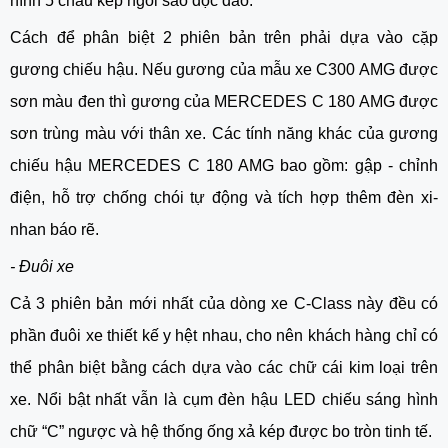
hình 5 chấu kép ngôi sao độc đáo.
Cách để phân biệt 2 phiên bản trên phải dựa vào cặp
gương chiếu hậu. Nếu gương của mẫu xe C300 AMG được
sơn màu đen thì gương của MERCEDES C 180 AMG được
sơn trùng màu với thân xe. Các tính năng khác của gương
chiếu hậu MERCEDES C 180 AMG bao gồm: gập - chỉnh
điện, hỗ trợ chống chói tự động và tích hợp thêm đèn xi-
nhan báo rẽ.
- Đuôi xe
Cả 3 phiên bản mới nhất của dòng xe C-Class này đều có
phần đuôi xe thiết kế y hệt nhau, cho nên khách hàng chỉ có
thể phân biệt bằng cách dựa vào các chữ cái kim loại trên
xe. Nổi bật nhất vẫn là cụm đèn hậu LED chiếu sáng hình
chữ “C” ngược và hệ thống ống xả kép được bo tròn tinh tế.