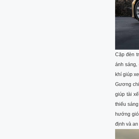
Cặp đèn t
ánh sáng, 
khí giúp x
Gương chiế
giúp tài x
thiếu sáng
hướng gió 
định và an 