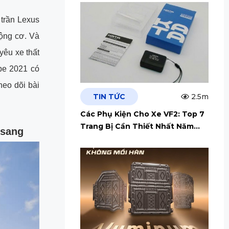
trần Lexus
ộng cơ. Và
yêu xe thất
pe 2021 có
heo dõi bài
TIN TỨC
2.5m
Các Phụ Kiện Cho Xe VF2: Top 7
Trang Bị Cần Thiết Nhất Năm
 sang
2026