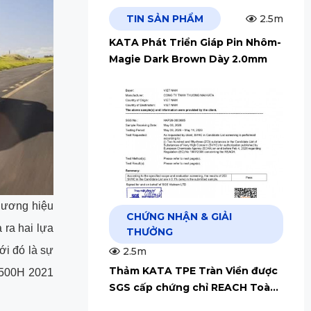
TIN SẢN PHẨM
2.5m
KATA Phát Triển Giáp Pin Nhôm-
Magie Dark Brown Dày 2.0mm
hương hiệu
CHỨNG NHẬN & GIẢI
ra hai lựa
THƯỞNG
i đó là sự
2.5m
Thảm KATA TPE Tràn Viền được
 500H 2021
SGS cấp chứng chỉ REACH Toàn
Cầu