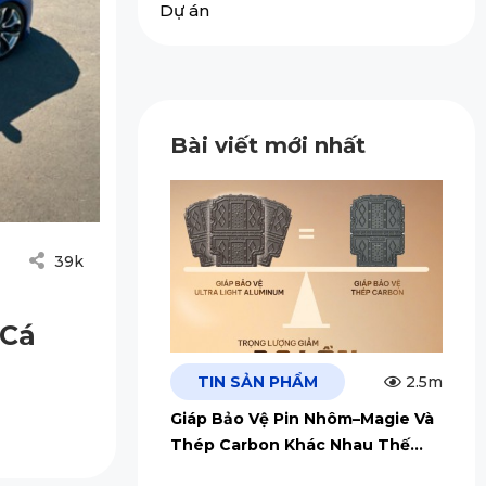
Dự án
Bài viết mới nhất
39k
 Cá
TIN SẢN PHẨM
2.5m
Giáp Bảo Vệ Pin Nhôm–Magie Và
Thép Carbon Khác Nhau Thế
Nào?