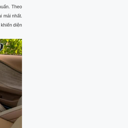
huẩn. Theo
i mái nhất.
 khiến diện