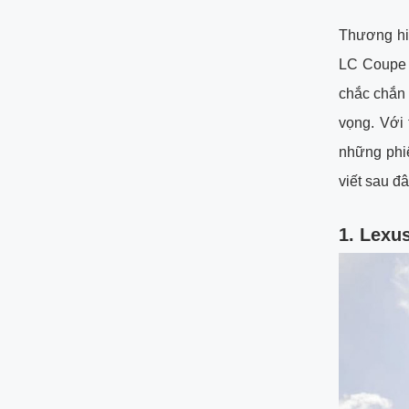
Thương hi
LC Coupe 
chắc chắn 
vọng. Với
những phiê
viết sau đ
1. Lexu