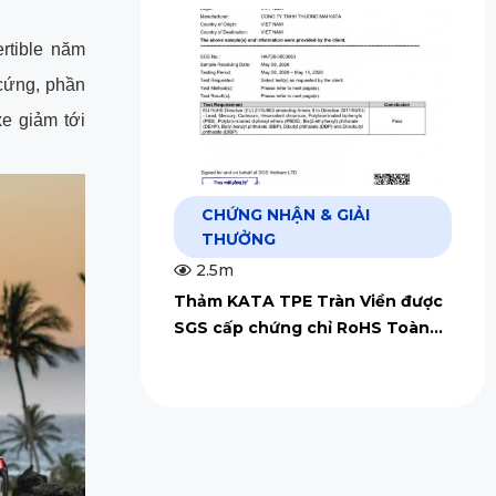
rtible năm
 cứng, phần
e giảm tới
CHỨNG NHẬN & GIẢI
THƯỞNG
2.5m
Thảm KATA TPE Tràn Viền được
SGS cấp chứng chỉ RoHS Toàn
Cầu