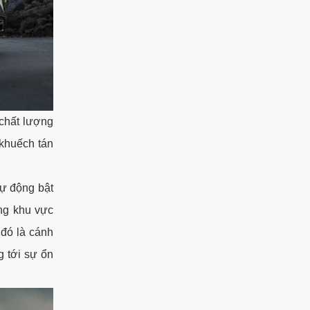
chất lượng
 khuếch tán
tự động bật
ững khu vực
 đó là cánh
g tới sự ổn