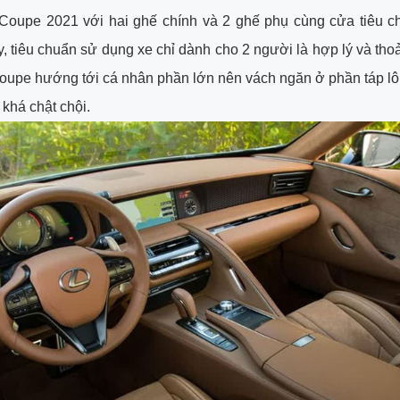
Coupe 2021 với hai ghế chính và 2 ghế phụ cùng cửa tiêu c
ày, tiêu chuẩn sử dụng xe chỉ dành cho 2 người là hợp lý và thoả
upe hướng tới cá nhân phần lớn nên vách ngăn ở phần táp lô
 khá chật chội.