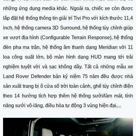
những ứng dụng media khác. Ngoài ra, chiếc xe còn được
lắp đặt hệ thống thông tin giải trí Tivi Pro với kích thước 11,4
inch, hệ thống camera 3D Surround, hệ thống tùy chỉnh giúp
xe vượt địa hình (Configurable Terrain Response), hệ thống
đèn pha ma trận, hệ thống âm thanh dạng Meridian với 11
loa công suất lớn, bộ màn hình dạng HUD mang tới trải
nghiệm tuyệt vời và sạc không dây. Tất cả những mẫu xe
Land Rover Defender bản kỷ niệm 75 năm
đều được nhà
sản xuất trang bị ô cửa sổ trời toàn cảnh, ghế tùy chỉnh điện
theo 14 hướng tích hợp thêm hệ thống sưởi/làm mát, tính
năng sưởi vô-lăng, điều hòa tự động 3 vùng hiện đại,...