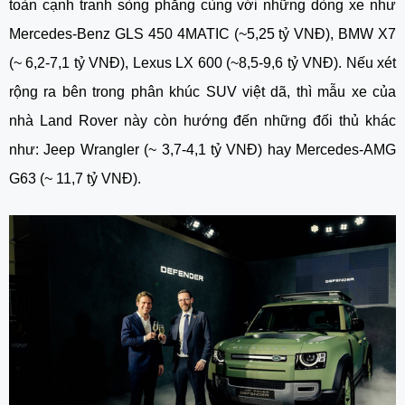
toàn cạnh tranh sòng phẳng cùng với những dòng xe như
Mercedes-Benz GLS 450 4MATIC (~5,25 tỷ VNĐ), BMW X7
(~ 6,2-7,1 tỷ VNĐ), Lexus LX 600 (~8,5-9,6 tỷ VNĐ). Nếu xét
rộng ra bên trong phân khúc SUV việt dã, thì mẫu xe của
nhà Land Rover này còn hướng đến những đối thủ khác
như: Jeep Wrangler (~ 3,7-4,1 tỷ VNĐ) hay Mercedes-AMG
G63 (~ 11,7 tỷ VNĐ).