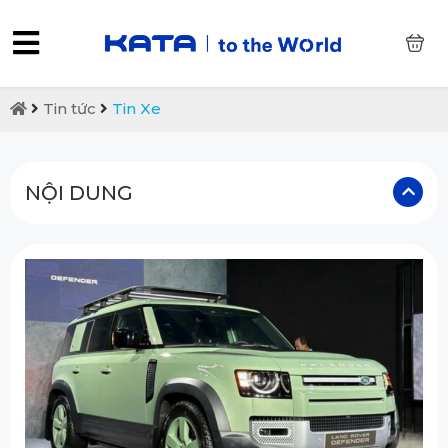
0
Tin tức
Tin Xe
NỘI DUNG