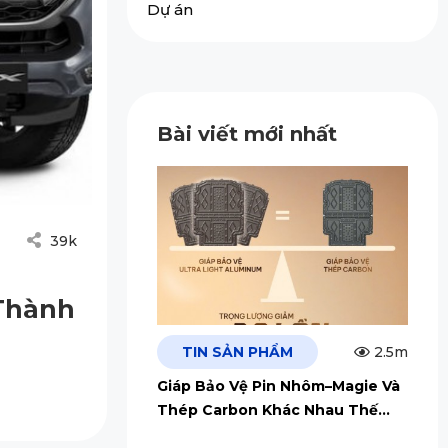
Dự án
Bài viết mới nhất
39k
 Thành
TIN SẢN PHẨM
2.5m
Giáp Bảo Vệ Pin Nhôm–Magie Và
Thép Carbon Khác Nhau Thế
Nào?