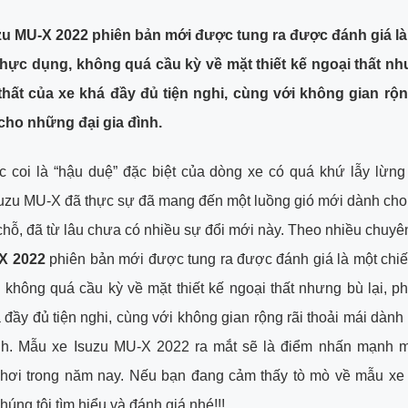
zu MU-X 2022 phiên bản mới được tung ra được đánh giá là
hực dụng, không quá cầu kỳ về mặt thiết kế ngoại thất như
thất của xe khá đầy đủ tiện nghi, cùng với không gian rộng
cho những đại gia đình.
 coi là “hậu duệ” đặc biệt của dòng xe có quá khứ lẫy lừng 
suzu MU-X đã thực sự đã mang đến một luồng gió mới dành cho
hỗ, đã từ lâu chưa có nhiều sự đổi mới này. Theo nhiều chuyên
X 2022
phiên bản mới được tung ra được đánh giá là một chi
 không quá cầu kỳ về mặt thiết kế ngoại thất nhưng bù lại, ph
 đầy đủ tiện nghi, cùng với không gian rộng rãi thoải mái dàn
ình. Mẫu xe Isuzu MU-X 2022 ra mắt sẽ là điểm nhấn mạnh mẽ
 hơi trong năm nay. Nếu bạn đang cảm thấy tò mò về mẫu xe h
húng tôi tìm hiểu và đánh giá nhé!!!