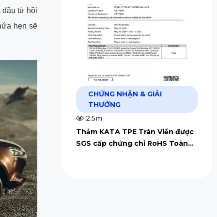
 đầu từ hồi
hứa hẹn sẽ
CHỨNG NHẬN & GIẢI
THƯỞNG
2.5m
Thảm KATA TPE Tràn Viền được
SGS cấp chứng chỉ RoHS Toàn
Cầu