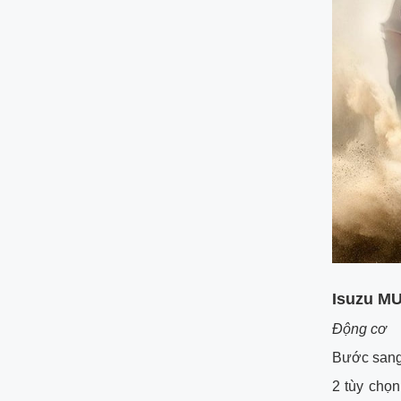
Isuzu MU
Động cơ
Bước sang 
2 tùy chọ