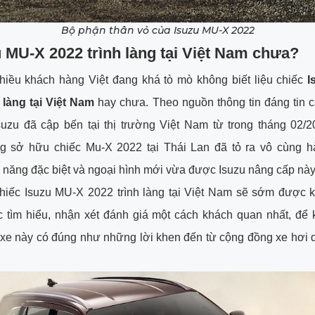
Bộ phận thân vỏ của Isuzu MU-X 2022
zu MU-X 2022 trình làng tại Việt Nam chưa?
nhiều khách hàng Việt đang khá tò mò không biết liệu chiếc
I
h làng tại Việt Nam
hay chưa. Theo nguồn thông tin đáng tin 
suzu đã cập bến tại thị trường Việt Nam từ trong tháng 02/2
g sở hữu chiếc Mu-X 2022 tại Thái Lan đã tỏ ra vô cùng hà
 năng đặc biệt và ngoại hình mới vừa được Isuzu nâng cấp nà
hiếc Isuzu MU-X 2022 trình làng tại Việt Nam sẽ sớm được 
c tìm hiểu, nhận xét đánh giá một cách khách quan nhất, để 
xe này có đúng như những lời khen đến từ cộng đồng xe hơi 