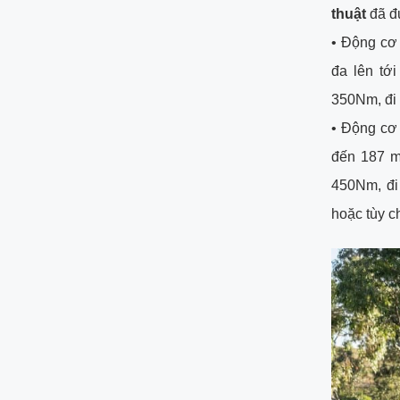
thuật
đã đ
•
Động cơ t
đa lên tớ
350Nm, đi 
•
Động cơ t
đến 187 m
450Nm, đi
hoặc tùy c