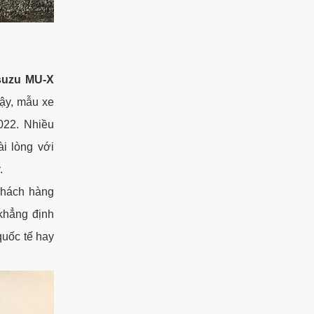
suzu MU-X
cậy, mẫu xe
022. Nhiều
i lòng với
y.
khách hàng
khẳng định
quốc tế hay