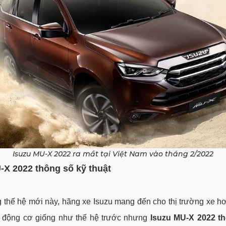
Isuzu MU-X 2022 ra mắt tại Việt Nam vào tháng 2/2022
-X 2022 thông số kỹ thuật
thế hệ mới này, hãng xe Isuzu mang đến cho thị trường xe h
n động cơ giống như thế hệ trước nhưng
Isuzu MU-X 2022 t