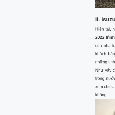
II. Isu
Hiện tại, 
2022 trìn
của nhà I
khách hàn
những tính
Như vậy c
trong nướ
xem chiếc 
không.