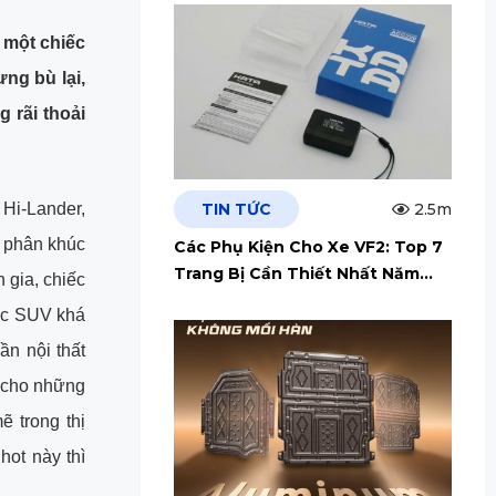
 một chiếc
ng bù lại,
 rãi thoải
TIN TỨC
2.5m
Hi-Lander,
 phân khúc
Các Phụ Kiện Cho Xe VF2: Top 7
Trang Bị Cần Thiết Nhất Năm
 gia, chiếc
2026
ếc SUV khá
ần nội thất
h cho những
 trong thị
ot này thì