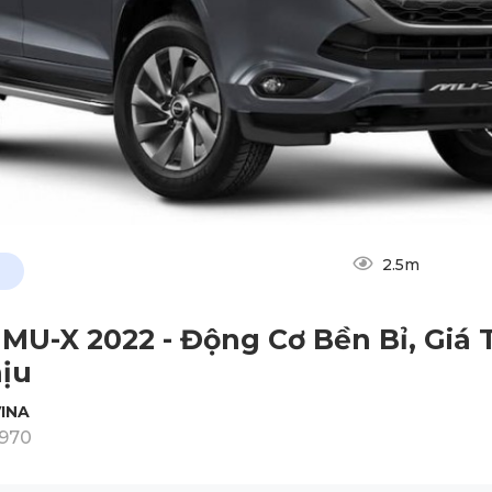
2.5m
 MU-X 2022 - Động Cơ Bền Bỉ, Giá
ịu
INA
1970