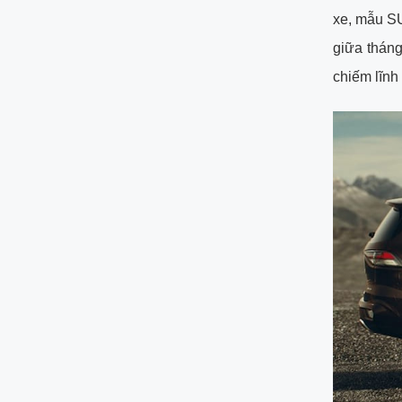
xe, mẫu S
giữa thán
chiếm lĩnh