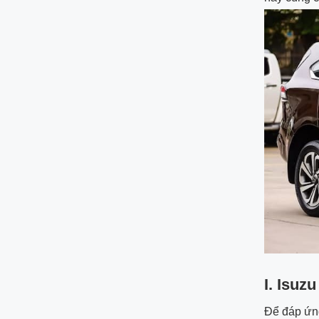
I. Isuz
Để đáp ứn