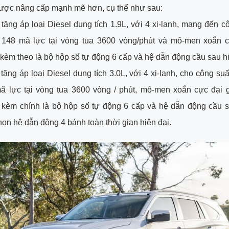
ược nâng cấp mạnh mẽ hơn, cụ thể như sau:
ăng áp loại Diesel dung tích 1.9L, với 4 xi-lanh, mang đến cô
i 148 mã lực tại vòng tua 3600 vòng/phút và mô-men xoắn c
kèm theo là bộ hộp số tự động 6 cấp và hệ dẫn động cầu sau h
ăng áp loại Diesel dung tích 3.0L, với 4 xi-lanh, cho công suất
ã lực tại vòng tua 3600 vòng / phút, mô-men xoắn cực đại g
 kèm chính là bộ hộp số tự động 6 cấp và hệ dẫn động cầu sa
họn hệ dẫn động 4 bánh toàn thời gian hiện đại.