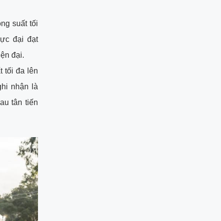
ng suất tối
ực đại đạt
iện đại.
 tối đa lên
hi nhận là
u tân tiến