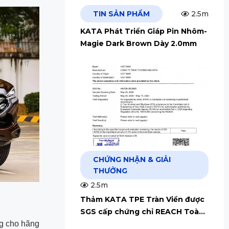
TIN SẢN PHẨM
2.5m
KATA Phát Triển Giáp Pin Nhôm-
Magie Dark Brown Dày 2.0mm
CHỨNG NHẬN & GIẢI
THƯỞNG
2.5m
Thảm KATA TPE Tràn Viền được
SGS cấp chứng chỉ REACH Toàn
g cho hãng
Cầu