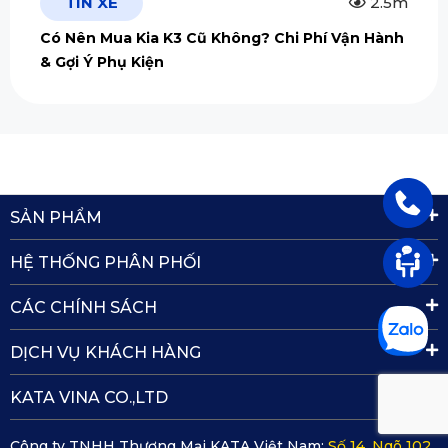
TIN XE
2.5m
Có Nên Mua Kia K3 Cũ Không? Chi Phí Vận Hành
& Gợi Ý Phụ Kiện
SẢN PHẨM
HỆ THỐNG PHÂN PHỐI
CÁC CHÍNH SÁCH
DỊCH VỤ KHÁCH HÀNG
KATA VINA CO.,LTD
Công ty TNHH Thương Mại KATA Việt Nam:
Số 14, Ngõ 102,