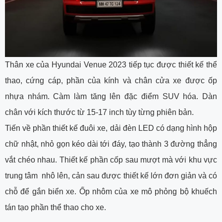
Thân xe của Hyundai Venue 2023 tiếp tục được thiết kế thể
thao, cứng cáp, phần của kính và chân cửa xe được ốp
nhựa nhám. Càm làm tăng lên đặc điểm SUV hóa. Dàn
chân với kích thước từ 15-17 inch tùy từng phiên bản.
Tiến về phần thiết kế đuôi xe, dải đèn LED có dạng hình hộp
chữ nhật, nhỏ gọn kéo dài tới đáy, tạo thành 3 đường thẳng
vắt chéo nhau. Thiết kế phần cốp sau mượt mà với khu vực
trung tâm nhô lên, cản sau được thiết kế lớn đơn giản và có
chỗ để gắn biển xe. Ốp nhôm của xe mô phỏng bộ khuếch
tán tạo phần thể thao cho xe.