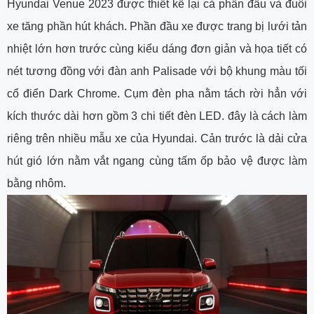
Hyundai Venue 2023 được thiết kế lại cả phần đầu và đuôi
xe tăng phần hút khách. Phần đầu xe được trang bị lưới tản
nhiệt lớn hơn trước cùng kiểu dáng đơn giản và họa tiết có
nét tương đồng với đàn anh Palisade với bộ khung màu tối
cổ điển Dark Chrome. Cụm đèn pha nằm tách rời hẳn với
kích thước dài hơn gồm 3 chi tiết đèn LED. đây là cách làm
riêng trên nhiều mẫu xe của Hyundai. Cản trước là dải cửa
hút gió lớn nằm vắt ngang cùng tấm ốp bảo vệ được làm
bằng nhôm.