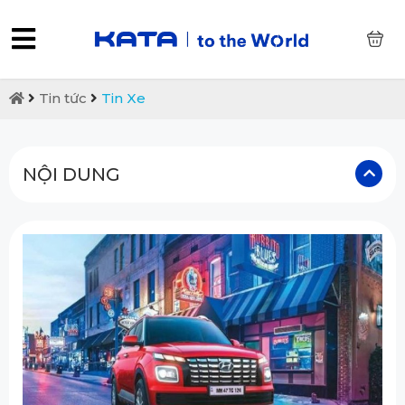
0
Tin tức
Tin Xe
NỘI DUNG