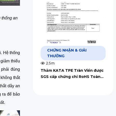
 thống an 
CHỨNG NHẬN & GIẢI
. Hệ thống 
THƯỞNG
giảm thiểu 
2.5m
 phải đúng 
Thảm KATA TPE Tràn Viền được
SGS cấp chứng chỉ RoHS Toàn
không thắt 
Cầu
hắt dây an 
 ra để bảo 
ất.