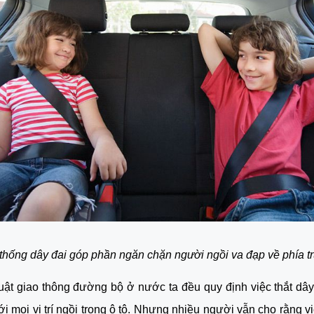
thống dây đai góp phần ngăn chặn người ngồi va đạp về phía t
uật giao thông đường bộ ở nước ta đều quy định việc thắt dây 
i mọi vị trí ngồi trong ô tô. Nhưng nhiều người vẫn cho rằng việ