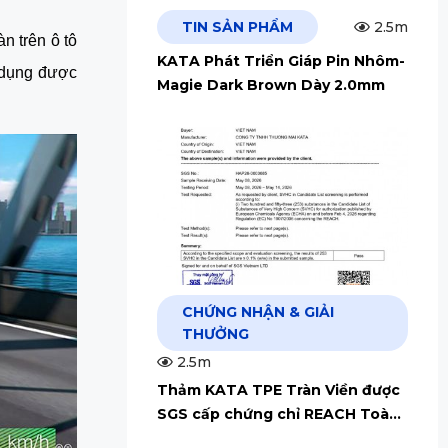
TIN SẢN PHẨM
2.5m
n trên ô tô 
KATA Phát Triển Giáp Pin Nhôm-
dụng được 
Magie Dark Brown Dày 2.0mm
CHỨNG NHẬN & GIẢI
THƯỞNG
2.5m
Thảm KATA TPE Tràn Viền được
SGS cấp chứng chỉ REACH Toàn
Cầu