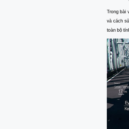
Trong bài v
và cách s
toàn bộ tí