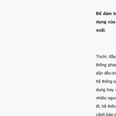
Để đảm bả
dụng của 
xuất. 
Trước đây 
thống phan
dân đều tr
hệ thống a
dụng hay 
nhiều ngườ
tô, hệ thố
cảnh báo q