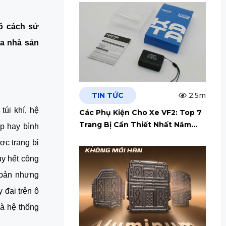
õ cách sử 
a nhà sản 
TIN TỨC
2.5m
úi khí, hệ 
Các Phụ Kiện Cho Xe VF2: Top 7
Trang Bị Cần Thiết Nhất Năm
p hay bình 
2026
ợc trang bị 
y hết công 
bản nhưng 
đai trên ô 
à hệ thống 