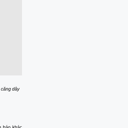
 căng dây 
h báo khác 