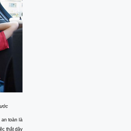
rước
an toàn là 
c thắt dây 