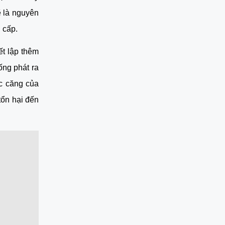
 là nguyên 
 cấp.
t lập thêm 
ng phát ra 
c căng của 
ổn hại đến 