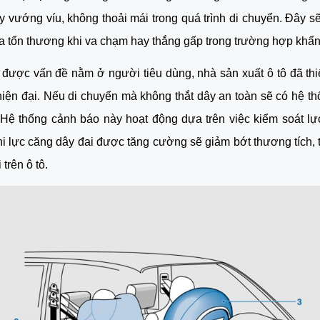
y vướng víu, không thoải mái trong quá trình di chuyển. Đây sẽ
a tổn thương khi va chạm hay thắng gấp trong trường hợp khẩn
được vấn đề nằm ở người tiêu dùng, nhà sản xuất ô tô đã thiế
hiện đại. Nếu di chuyển mà không thắt dây an toàn sẽ có hệ thố
Hệ thống cảnh báo này hoạt động dựa trên việc kiểm soát lự
hi lực căng dây đai được tăng cường sẽ giảm bớt thương tích, t
trên ô tô.