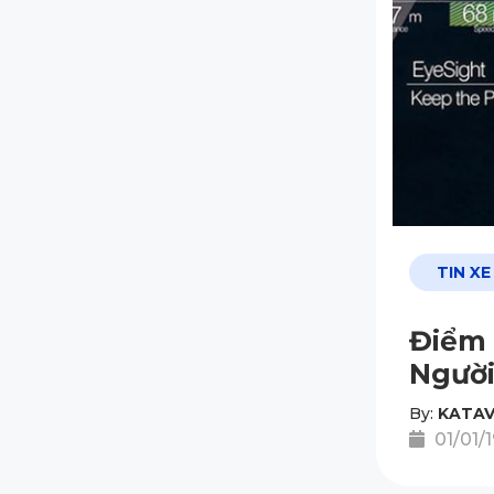
TIN XE
Điểm 
Người
By:
KATAV
01/01/