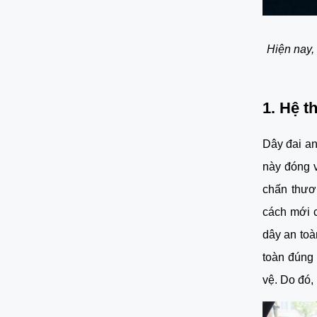
Hiện nay,
1. Hệ t
Dây đai an 
này đóng v
chấn thươn
cách mới c
dây an toà
toàn đúng 
vệ. Do đó,