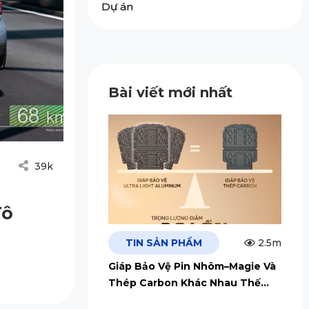
Dự án
Bài viết mới nhất
39k
Tô
TIN SẢN PHẨM
2.5m
Giáp Bảo Vệ Pin Nhôm–Magie Và
Thép Carbon Khác Nhau Thế
Nào?