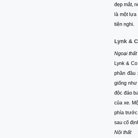
đẹp mắt, n
là một lựa
tiện nghi.
Lynk & C
Ngoại thất
Lynk & Co 
phần đầu 
giống như 
độc đáo b
của xe. Mộ
phía trước
sau cố địn
Nội thất