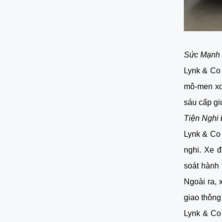
Sức Mạnh
Lynk & Co 
mô-men xo
sáu cấp gi
Tiện Nghi
Lynk & Co 
nghi. Xe đ
soát hành 
Ngoài ra, 
giao thông
Lynk & Co