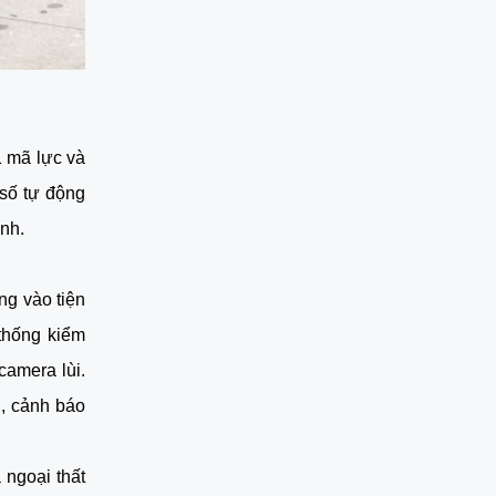
1 mã lực và
số tự động
ình.
ng vào tiện
 thống kiểm
camera lùi.
ù, cảnh báo
ngoại thất