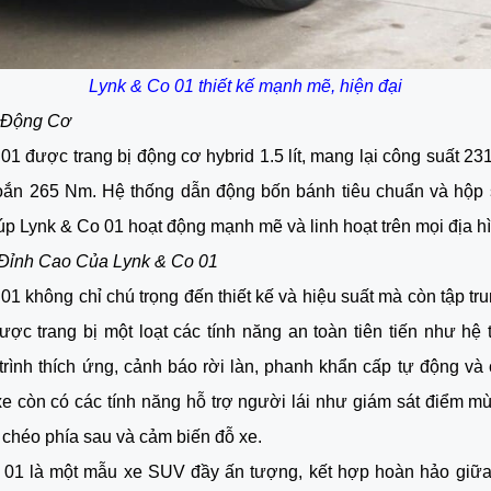
Lynk & Co 01 thiết kế mạnh mẽ, hiện đại
 Động Cơ
01 được trang bị động cơ hybrid 1.5 lít, mang lại công suất 23
ắn 265 Nm. Hệ thống dẫn động bốn bánh tiêu chuẩn và hộp 
úp Lynk & Co 01 hoạt động mạnh mẽ và linh hoạt trên mọi địa h
 Đỉnh Cao Của Lynk & Co 01
01 không chỉ chú trọng đến thiết kế và hiệu suất mà còn tập tru
ược trang bị một loạt các tính năng an toàn tiên tiến như hệ
trình thích ứng, cảnh báo rời làn, phanh khẩn cấp tự động và 
xe còn có các tính năng hỗ trợ người lái như giám sát điểm m
 chéo phía sau và cảm biến đỗ xe.
 01 là một mẫu xe SUV đầy ấn tượng, kết hợp hoàn hảo giữa 