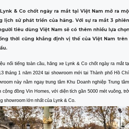
Lynk & Co chốt ngày ra mắt tại Việt Nam mở ra m
g lịch sử phát triển của hãng. Với sự ra mắt 3 phiê
 người tiêu dùng Việt Nam sẽ có thêm nhiều lựa chọ
đồng thời cũng khẳng định vị thế của Việt Nam trên
ầu.
u nổi tiếng toàn cầu, hãng xe Lynk & Co chốt ngày ra mắt t
13 tháng 1 năm 2024 tại showroom mới tại Thành phố Hồ Chí 
room này nằm ngay trung tâm Khu Doanh nghiệp Trung tâm
 cộng đồng Vin Homes, với diện tích gần 5000 mét vuông, tr
ng showroom lớn nhất của Lynk & Co.