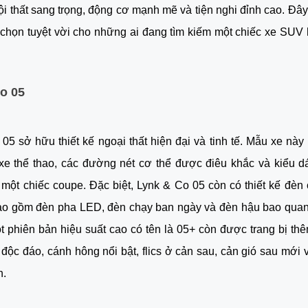
ội thất sang trọng, động cơ mạnh mẽ và tiện nghi đỉnh cao. Đâ
 chọn tuyệt vời cho những ai đang tìm kiếm một chiếc xe SUV 
o 05
05 sở hữu thiết kế ngoại thất hiện đại và tinh tế. Mẫu xe này 
xe thể thao, các đường nét cơ thể được điêu khắc và kiểu d
một chiếc coupe. Đặc biệt, Lynk & Co 05 còn có thiết kế đèn
ao gồm đèn pha LED, đèn chạy ban ngày và đèn hậu bao quan
t phiên bản hiệu suất cao có tên là 05+ còn được trang bị th
 độc đáo, cánh hông nổi bật, flics ở cản sau, cản gió sau mới 
h.