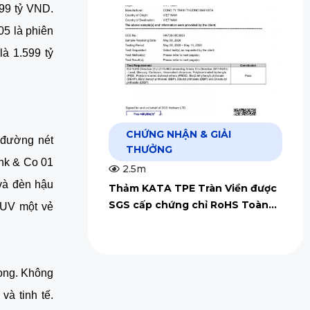
199 tỷ VND.
05 là phiên
à 1.599 tỷ
CHỨNG NHẬN & GIẢI
c đường nét
THƯỞNG
ynk & Co 01
2.5m
và đèn hậu
Thảm KATA TPE Tràn Viền được
SGS cấp chứng chỉ RoHS Toàn
SUV một vẻ
Cầu
rọng. Không
và tinh tế.