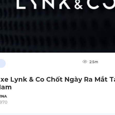
2.5m
xe Lynk & Co Chốt Ngày Ra Mắt T
Nam
INA
1970