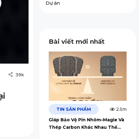
Dự án
Bài viết mới nhất
39k
ại
TIN SẢN PHẨM
2.5m
Giáp Bảo Vệ Pin Nhôm–Magie Và
Thép Carbon Khác Nhau Thế
Nào?