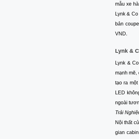
mẫu xe hàn
Lynk & Co 
bản coupe
VND.
Lynk & C
Lynk & Co 
mạnh mẽ, đ
tạo ra mộ
LED không
ngoài tươn
Trải Nghi
Nội thất c
gian cabin