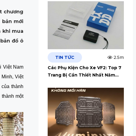
ột chương
n bản mới
n khi mua
 bản đồ ô
TIN TỨC
2.5m
ại Việt Nam
Các Phụ Kiện Cho Xe VF2: Top 7
Trang Bị Cần Thiết Nhất Năm
Minh, Việt
2026
 của thành
ở thành một