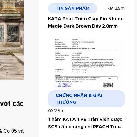
TIN SẢN PHẨM
2.5m
KATA Phát Triển Giáp Pin Nhôm-
Magie Dark Brown Dày 2.0mm
CHỨNG NHẬN & GIẢI
THƯỞNG
 với các
2.5m
Thảm KATA TPE Tràn Viền được
SGS cấp chứng chỉ REACH Toàn
& Co 05 và
Cầu