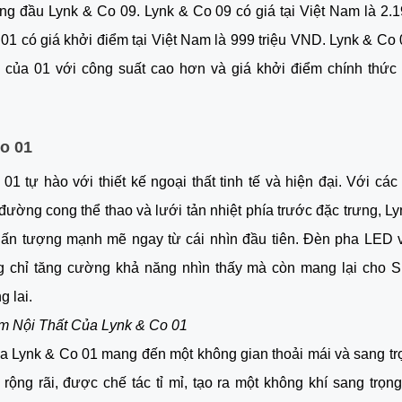
g đầu Lynk & Co 09. Lynk & Co 09 có giá tại Việt Nam là 2.
01 có giá khởi điểm tại Việt Nam là 999 triệu VND. Lynk & Co 
 của 01 với công suất cao hơn và giá khởi điểm chính thức l
o 01
01 tự hào với thiết kế ngoại thất tinh tế và hiện đại. Với cá
ường cong thể thao và lưới tản nhiệt phía trước đặc trưng, L
t ấn tượng mạnh mẽ ngay từ cái nhìn đầu tiên. Đèn pha LED 
 chỉ tăng cường khả năng nhìn thấy mà còn mang lại cho 
g lai.
ệm Nội Thất Của Lynk & Co 01
ủa Lynk & Co 01 mang đến một không gian thoải mái và sang t
 rộng rãi, được chế tác tỉ mỉ, tạo ra một không khí sang trọng 