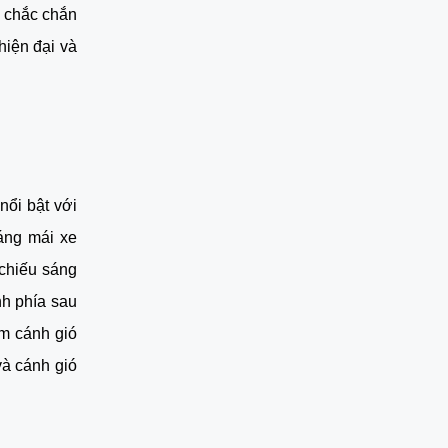
y chắc chắn
hiện đại và
nổi bật với
áng mái xe
 chiếu sáng
h phía sau
êm cánh gió
và cánh gió