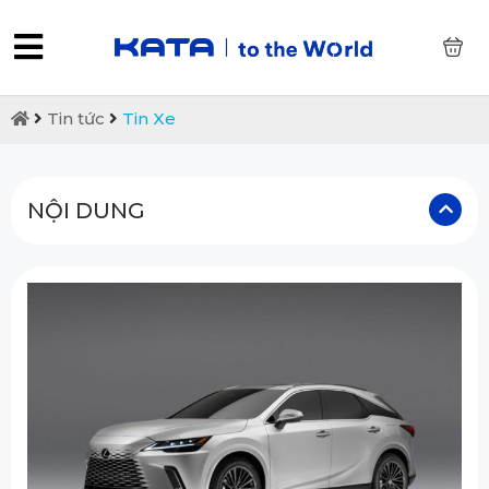
0
Tin tức
Tin Xe
NỘI DUNG