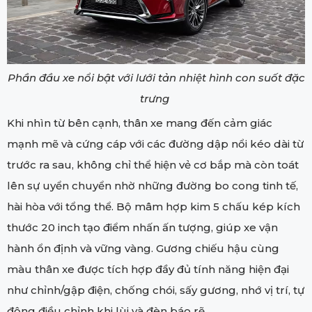
Phần đầu xe nổi bật với lưới tản nhiệt hình con suốt đặc
trưng
Khi nhìn từ bên cạnh, thân xe mang đến cảm giác
mạnh mẽ và cứng cáp với các đường dập nổi kéo dài từ
trước ra sau, không chỉ thể hiện vẻ cơ bắp mà còn toát
lên sự uyển chuyển nhờ những đường bo cong tinh tế,
hài hòa với tổng thể. Bộ mâm hợp kim 5 chấu kép kích
thước 20 inch tạo điểm nhấn ấn tượng, giúp xe vận
hành ổn định và vững vàng. Gương chiếu hậu cùng
màu thân xe được tích hợp đầy đủ tính năng hiện đại
như chỉnh/gập điện, chống chói, sấy gương, nhớ vị trí, tự
động điều chỉnh khi lùi và đèn báo rẽ.