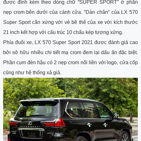
được đính kèm theo dòng chữ “SUPER SPORT” ở phần
nẹp crom bên dưới của cánh cửa. “Dàn chân“ của LX 570
Super Sport cân xứng với vẻ bề thế của xe với kích thước
21 inch kết hợp với cấu trúc 10 chấu kép tương xứng.
Phía đuôi xe, LX 570 Super Sport 2021 được đánh giá cao
bởi sở hữu nhiều chi tiết mạ crom đem lại dấu ấn đặc biệt.
Phần cụm đèn hậu có 2 nẹp crom nối liền với logo, cửa cốp
cũng như hệ thống xả giả.