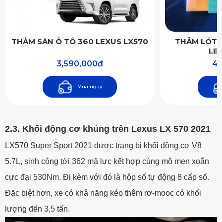
THẢM SÀN Ô TÔ 360 LEXUS LX570
THẢM LÓT 
LE
3,590,000đ
4,
Mua ngay
2.3. Khối động cơ khủng trên Lexus LX 570 2021
LX570 Super Sport 2021 được trang bị khối động cơ V8
5.7L, sinh công tới 362 mã lực kết hợp cùng mô men xoắn
cực đại 530Nm. Đi kèm với đó là hộp số tự động 8 cấp số.
Đặc biệt hơn, xe có khả năng kéo thêm rơ-mooc có khối
lượng đến 3,5 tấn.