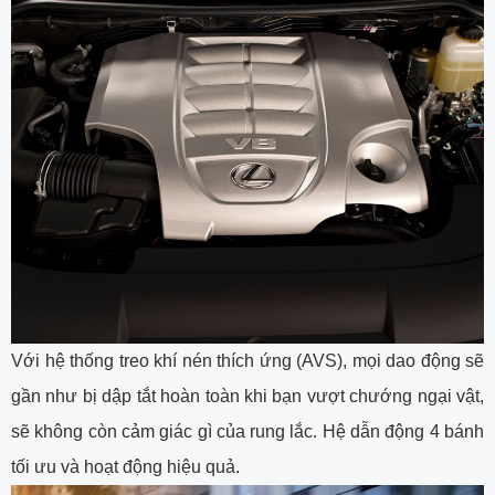
Với hệ thống treo khí nén thích ứng (AVS), mọi dao động sẽ
gần như bị dập tắt hoàn toàn khi bạn vượt chướng ngại vật,
sẽ không còn cảm giác gì của rung lắc. Hệ dẫn động 4 bánh
tối ưu và hoạt động hiệu quả.