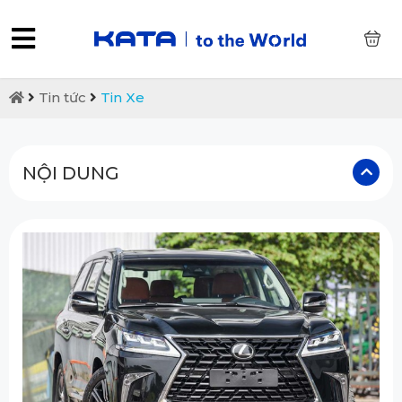
0
Tin tức
Tin Xe
NỘI DUNG