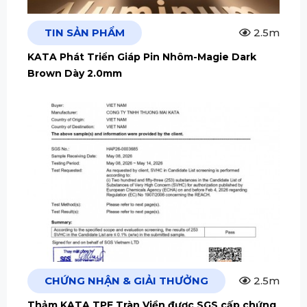
TIN SẢN PHẨM
2.5m
KATA Phát Triển Giáp Pin Nhôm-Magie Dark
Brown Dày 2.0mm
CHỨNG NHẬN & GIẢI THƯỞNG
2.5m
Thảm KATA TPE Tràn Viền được SGS cấp chứng