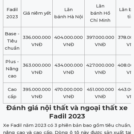
Lăn
Fadil
Lăn
Lăn b
Giá niêm yết
bánh Hồ
2023
bánh Hà Nội
tỉ
Chí Minh
Base -
336.000.000
404.000.000
397.000.000
378.00
Tiêu
VNĐ
VNĐ
VNĐ
VN
chuẩn
Plus -
363.000.000
434.000.000
427.000.000
408.00
Nâng
VNĐ
VNĐ
VNĐ
VN
cao
Cao
395.000.000
470.000.000
451.000.000
443.00
cấp
VNĐ
VNĐ
VNĐ
VN
Đánh giá nội thất và ngoại thất xe
Fadil 2023
Xe Fadil năm 2023 có 3 phiên bản bao gồm tiêu chuẩn,
nâng cao và cao cấp. Dòng ô tô này được sản xuất tại