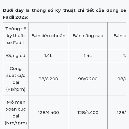
Dưới đây là thông số kỹ thuật chi tiết của dòng xe
Fadil 2023:
Thông số
kỹ thuật
Bản tiêu chuẩn
Bản nâng cao
Bản ca
xe Fadil
Động cơ
1.4L
1.4L
1.
Công
suất cực
98/6.200
98/6.200
98/6
đại
(Ps/rpm)
Mô men
xoắn cực
128/4.400
128/4.400
128/4
đại
(Nm/rpm)