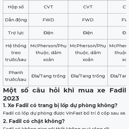
Hộp số
CVT
CVT
CV
Dẫn động
FWD
FWD
F
Trợ lực
Điện
Điện
Đi
Hệ thống
McPherson/Phụ
McPherson/Phụ
McPhers
treo
thuộc, dầm
thuộc, dầm
thuộc
trước/sau
xoắn
xoắn
xo
Phanh
Đĩa/Tang trống
Đĩa/Tang trống
Đĩa/Tan
trước/sau
Một số câu hỏi khi mua xe Fadil
2023
1. Xe Fadil có trang bị lốp dự phòng không?
Fadil có lốp dự phòng được VinFast bố trí ở cốp sau xe.
2. Fadil có chật không?
Fadil có không gian nội thất không quá rộng rãi.