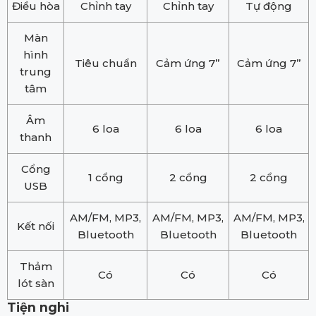
Điều hòa
Chỉnh tay
Chỉnh tay
Tự động
Màn
hình
Tiêu chuẩn
Cảm ứng 7”
Cảm ứng 7”
trung
tâm
Âm
6 loa
6 loa
6 loa
thanh
Cổng
1 cổng
2 cổng
2 cổng
USB
AM/FM, MP3,
AM/FM, MP3,
AM/FM, MP3,
Kết nối
Bluetooth
Bluetooth
Bluetooth
Thảm
Có
Có
Có
lót sàn
Tiện nghi