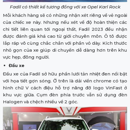
Fadil có thiết kế tương đồng với xe Opel Karl Rock
Mỗi khách hàng sẽ có những nhận xét riêng về vẻ ngoài
của chiếc xe này. Nhưng nếu xét về độ hoàn thiện các
chi tiết liên quan tới ngoại thất, Fadil 2023 đều nhận
được đánh giá khá cao từ giới chuyên môn. Ô tô được
lắp ráp vô cùng chắc chắn với phần vỏ dày. Kích thước
nhỏ gọn của xe giúp di chuyển dễ dàng hơn trên khu
vực hẹp, đông người.
Đầu xe
Đầu xe của Fadil sở hữu phần lưới tản nhiệt đen nổi bật
với họa tiết gợn sóng. Ở trên là dải viền chrome có tạo
hình chữ V cách điệu hỗ trợ nâng đỡ logo VinFast ở
khu vực giữa. Cụm đèn phía trước vẫn sử dụng đèn
Halogen và chệch nhiều về 2 góc.