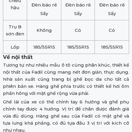
chiếu
Đèn báo rẽ
Đèn báo rẽ
Đèn báo rẽ
hậu
Sấy
Sấy
Sấy
Trụ B
Không
Có
Có
sơn đen
Lốp
185/55R15
185/55R15
185/55R15
Về nội thất
Tương tự như nhiều mẫu ô tô cùng phân khúc, thiết kế
nội thất của Fadil cũng mang nét đơn giản, thực dụng.
Nhà sản xuất cũng trang bị ghế bọc da cho tất cả
phiên bản xe. Hàng ghế phía trước có thiết kế hơi ôm
phần hông với mặt ghế rộng vừa phải.
Ghế lái của xe có thể chỉnh tay 6 hướng và ghế phụ
chỉnh tay được 4 hướng. Vị trí để chân được đánh giá
vừa đủ dùng. Hàng ghế sau của Fadil có mặt ghế và
tựa lưng khá phẳng, có đủ tựa đầu 3 vị trí với kích cỡ
như nhau.