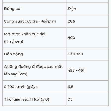
Động cơ
Điện
Công suất cực đại (Ps/rpm)
286
Mô-men xoắn cực đại
400
(Nm/rpm)
Dẫn động
Cầu sau
Quãng đường đi được sau một
453 - 461
lần sạc (km)
0-100 km/h (giây)
6,8
Thời gian sạc 11 Kw (giờ)
7,5