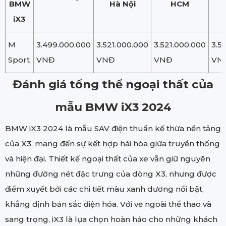
BMW
Hà Nội
HCM
iX3
M
3.499.000.000
3.521.000.000
3.521.000.000
3.5
Sport
VNĐ
VNĐ
VNĐ
VN
Đánh giá tổng thể ngoại thất của
mẫu BMW iX3 2024
BMW iX3 2024 là mẫu SAV điện thuần kế thừa nền tảng
của X3, mang đến sự kết hợp hài hòa giữa truyền thống
và hiện đại. Thiết kế ngoại thất của xe vẫn giữ nguyên
những đường nét đặc trưng của dòng X3, nhưng được
điểm xuyết bởi các chi tiết màu xanh dương nổi bật,
khẳng định bản sắc điện hóa. Với vẻ ngoài thể thao và
sang trọng, iX3 là lựa chọn hoàn hảo cho những khách