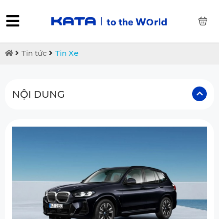
0
Tin tức
Tin Xe
NỘI DUNG