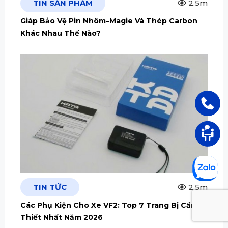
TIN SẢN PHẨM
2.5m
Giáp Bảo Vệ Pin Nhôm–Magie Và Thép Carbon
Khác Nhau Thế Nào?
TIN TỨC
2.5m
Các Phụ Kiện Cho Xe VF2: Top 7 Trang Bị Cần
Thiết Nhất Năm 2026