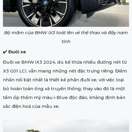
Bộ mâm của BMW iX3 toát lên vẻ thể thao và đầy nam
tính
✔️ Đuôi xe
Đuôi xe BMW iX3 2024, dù kế thừa nhiều đường nét từ
X3 G01 LCI, vẫn mang những nét đặc trưng riêng. Điểm
nhấn nổi bật nhất là thiết kế phần đuôi xe, với việc loại
bỏ hoàn toàn ống xả truyền thống, thay vào đó là một
tấm ốp thẩm mỹ màu i-Blue độc đáo, khẳng định bản
sắc điện hoá của mẫu xe.