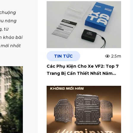
 chuộng
iệu năng
, từ
m khảo bài
n mới nhất
TIN TỨC
2.5m
Các Phụ Kiện Cho Xe VF2: Top 7
Trang Bị Cần Thiết Nhất Năm
2026