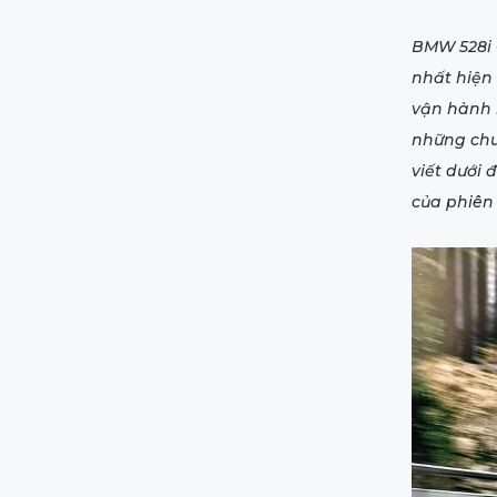
BMW 528i 
nhất hiện 
vận hành 
những chu
viết dưới
của phiên