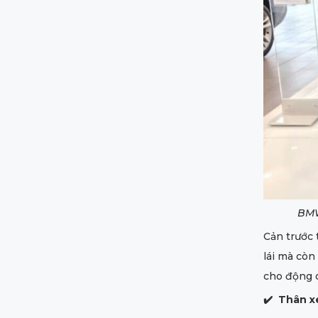
BMW
Cản trước 
lái mà còn
cho động c
✔️
Thân x