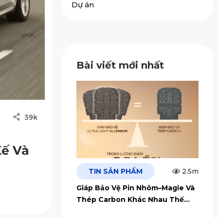
Dự án
Bài viết mới nhất
39k
Kế Và
TIN SẢN PHẨM
2.5m
Giáp Bảo Vệ Pin Nhôm–Magie Và
Thép Carbon Khác Nhau Thế
Nào?