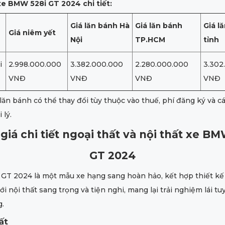
xe BMW 528i GT 2024 chi tiết:
Giá lăn bánh Hà
Giá lăn bánh
Giá l
Giá niêm yết
Nội
TP.HCM
tỉnh
i
2.998.000.000
3.382.000.000
2.280.000.000
3.302
VNĐ
VNĐ
VNĐ
VNĐ
lăn bánh có thể thay đổi tùy thuộc vào thuế, phí đăng ký và 
 lý.
giá chi tiết ngoại thất và nội thất xe BM
GT 2024
GT 2024 là một mẫu xe hạng sang hoàn hảo, kết hợp thiết kế
ới nội thất sang trọng và tiện nghi, mang lại trải nghiệm lái tu
g.
ất