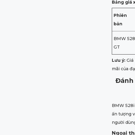
Bảng giá 
Phiên
bản
BMW 528
GT
Lưu ý:
Giá 
mãi của đại
Đánh 
BMW 528i 
ấn tượng v
người dùn
Ngoại th