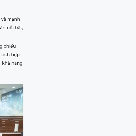
ét và mạnh
n nổi bật,
ng chiếu
 tích hợp
à khả năng