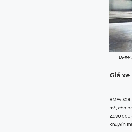
BMW 5
Giá xe
BMW 528i 
mẽ, cho ng
2.998.000
khuyến mã