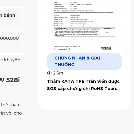
ăn bánh
.000.000
CHỨNG NHẬN & GIẢI
các khuyến
THƯỞNG
2.5m
W 528i
Thảm KATA TPE Tràn Viền được
SGS cấp chứng chỉ RoHS Toàn
Cầu
 thể thao
yệt vời cho