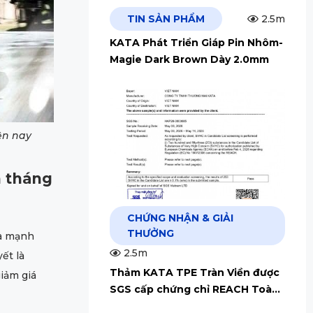
TIN SẢN PHẨM
2.5m
KATA Phát Triển Giáp Pin Nhôm-
Magie Dark Brown Dày 2.0mm
ện nay
h tháng
CHỨNG NHẬN & GIẢI
THƯỞNG
và mạnh
2.5m
ết là
Thảm KATA TPE Tràn Viền được
iảm giá
SGS cấp chứng chỉ REACH Toàn
Cầu