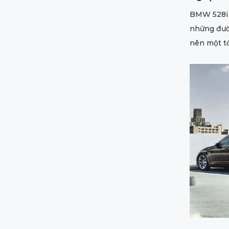
BMW 528i 
những đườn
nên một tổ