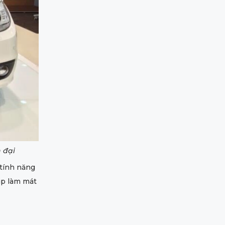
 đại
 tính năng
úp làm mát