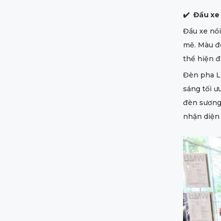
✔️
Đầu xe
Đầu xe nổi
mẽ. Màu đe
thể hiện 
Đèn pha LE
sáng tối ư
đèn sương
nhận diện 