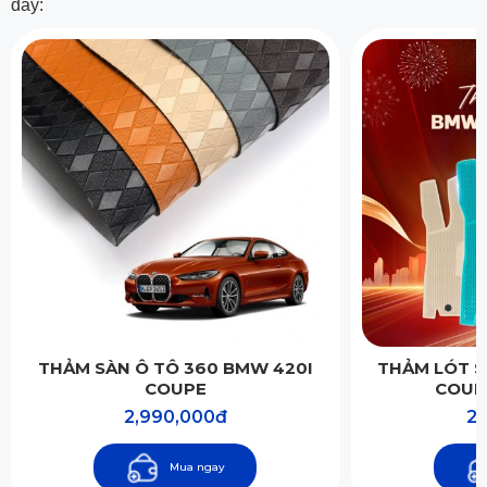
đây:
THẢM SÀN Ô TÔ 360 BMW 420I
THẢM LÓT S
COUPE
COUP
2,990,000đ
2,
Mua ngay