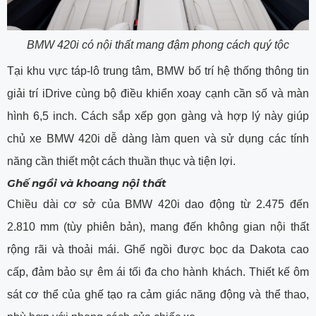
BMW 420i có nội thất mang đậm phong cách quý tộc
Tại khu vực táp-lô trung tâm, BMW bố trí hệ thống thông tin
giải trí iDrive cùng bộ điều khiển xoay cạnh cần số và màn
hình 6,5 inch. Cách sắp xếp gọn gàng và hợp lý này giúp
chủ xe BMW 420i dễ dàng làm quen và sử dụng các tính
năng cần thiết một cách thuần thục và tiện lợi.
Ghế ngồi và khoang nội thất
Chiều dài cơ sở của BMW 420i dao động từ 2.475 đến
2.810 mm (tùy phiên bản), mang đến không gian nội thất
rộng rãi và thoải mái. Ghế ngồi được bọc da Dakota cao
cấp, đảm bảo sự êm ái tối đa cho hành khách. Thiết kế ôm
sát cơ thể của ghế tạo ra cảm giác năng động và thể thao,