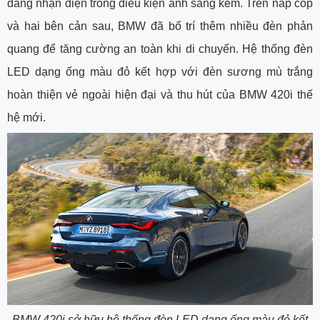
dàng nhận diện trong điều kiện ánh sáng kém. Trên nắp cốp
và hai bên cản sau, BMW đã bố trí thêm nhiều đèn phản
quang để tăng cường an toàn khi di chuyển. Hệ thống đèn
LED dạng ống màu đỏ kết hợp với đèn sương mù trắng
hoàn thiện vẻ ngoài hiện đại và thu hút của BMW 420i thế
hệ mới.
BMW 420i sở hữu hệ thống đèn LED dạng ống màu đỏ kết