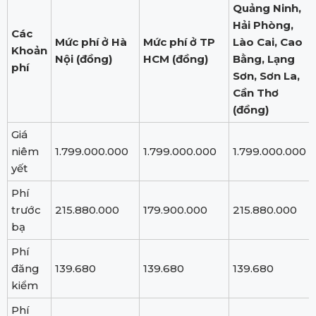
Quảng Ninh,
Hải Phòng,
Các
Mức phí ở Hà
Mức phí ở TP
Lào Cai, Cao
Khoản
Nội (đồng)
HCM (đồng)
Bằng, Lạng
phí
Sơn, Sơn La,
Cần Thơ
(đồng)
Giá
niêm
1.799.000.000
1.799.000.000
1.799.000.000
yết
Phí
trước
215.880.000
179.900.000
215.880.000
bạ
Phí
đăng
139.680
139.680
139.680
kiểm
Phí