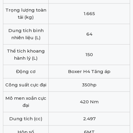
Trọng lượng toàn
1.665
tải (kg)
Dung tích bình
64
nhiên liệu (L)
Thể tích khoang
150
hành lý (L)
Động cơ
Boxer H4 Tăng áp
Công suất cực đại
350hp
Mô men xoắn cực
420 Nm
đại
Dung tích (cc)
2.497
Hộp số
6MT