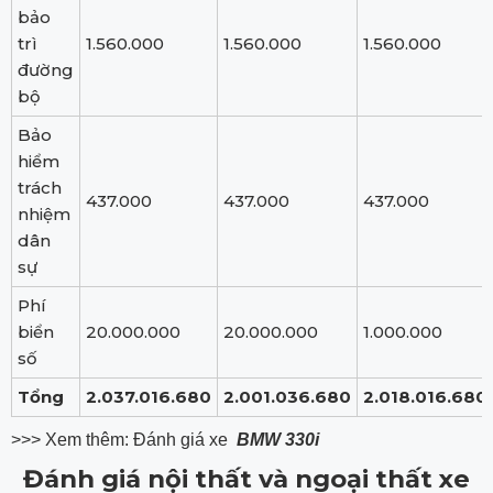
bảo
trì
1.560.000
1.560.000
1.560.000
đường
bộ
Bảo
hiểm
trách
437.000
437.000
437.000
nhiệm
dân
sự
Phí
biển
20.000.000
20.000.000
1.000.000
số
Tổng
2.037.016.680
2.001.036.680
2.018.016.680
>>> Xem thêm: Đánh giá xe
BMW 330i
Đánh giá nội thất và ngoại thất xe