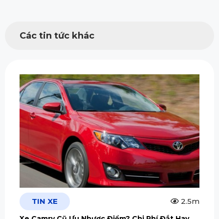
Các tin tức khác
TIN XE
2.5m
Xe Camry Cũ Ưu Nhược Điểm? Chi Phí Đắt Hay