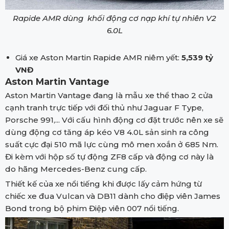
Rapide AMR dùng khối động cơ nạp khí tự nhiên V2
6.0L
Giá xe Aston Martin Rapide AMR niêm yết:
5,539 tỷ
VNĐ
Aston Martin Vantage
Aston Martin Vantage đang là mẫu xe thể thao 2 cửa
cạnh tranh trực tiếp với đối thủ như Jaguar F Type,
Porsche 991,... Với cấu hình động cơ đặt trước nên xe sẽ
dùng động cơ tăng áp kéo V8 4.0L sản sinh ra công
suất cực đại 510 mã lực cùng mô men xoắn ở 685 Nm.
Đi kèm với hộp số tự động ZF8 cấp và động cơ này là
do hãng Mercedes-Benz cung cấp.
Thiết kế của xe nổi tiếng khi được lấy cảm hứng từ
chiếc xe đua Vulcan và DB11 dành cho điệp viên James
Bond trong bộ phim Điệp viên 007 nổi tiếng.