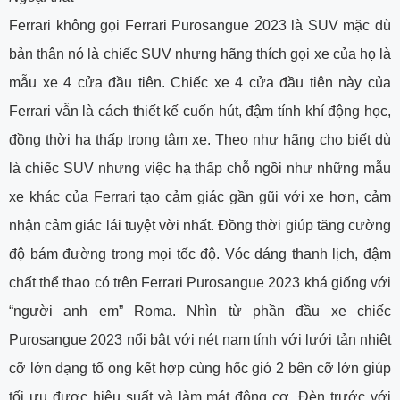
Ferrari không gọi Ferrari Purosangue 2023 là SUV mặc dù
bản thân nó là chiếc SUV nhưng hãng thích gọi xe của họ là
mẫu xe 4 cửa đầu tiên. Chiếc xe 4 cửa đầu tiên này của
Ferrari vẫn là cách thiết kế cuốn hút, đậm tính khí động học,
đồng thời hạ thấp trọng tâm xe. Theo như hãng cho biết dù
là chiếc SUV nhưng việc hạ thấp chỗ ngồi như những mẫu
xe khác của Ferrari tạo cảm giác gần gũi với xe hơn, cảm
nhận cảm giác lái tuyệt vời nhất. Đồng thời giúp tăng cường
độ bám đường trong mọi tốc độ. Vóc dáng thanh lịch, đậm
chất thể thao có trên Ferrari Purosangue 2023 khá giống với
“người anh em” Roma. Nhìn từ phần đầu xe chiếc
Purosangue 2023 nổi bật với nét nam tính với lưới tản nhiệt
cỡ lớn dạng tổ ong kết hợp cùng hốc gió 2 bên cỡ lớn giúp
tối ưu được hiệu suất và làm mát động cơ. Đèn trước với