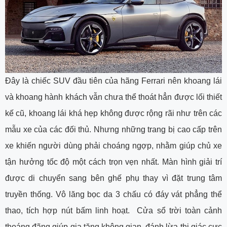
Đây là chiếc SUV đầu tiên của hãng Ferrari nên khoang lái
và khoang hành khách vẫn chưa thể thoát hẳn được lối thiết
kế cũ, khoang lái khá hẹp không được rộng rãi như trên các
mẫu xe của các đối thủ. Nhưng những trang bị cao cấp trên
xe khiến người dùng phải choáng ngợp, nhằm giúp chủ xe
tận hưởng tốc độ một cách trọn vẹn nhất. Màn hình giải trí
được di chuyển sang bên ghế phụ thay vì đặt trung tâm
truyền thống. Vô lăng bọc da 3 chấu có đáy vát phẳng thể
thao, tích hợp nút bấm linh hoạt. Cửa sổ trời toàn cảnh
thoáng đãng giúp gia tăng không gian, đánh lừa thị giác cực