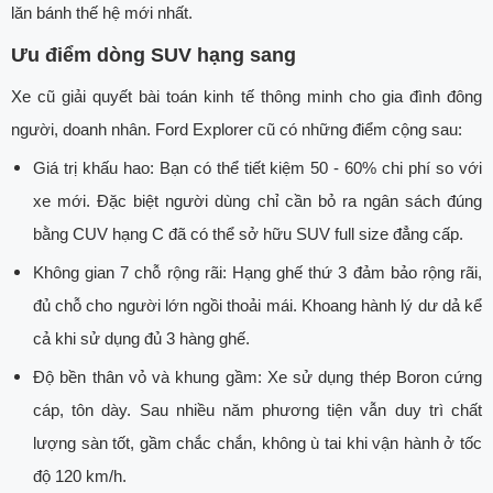
lăn bánh thế hệ mới nhất.
Ưu điểm dòng SUV hạng sang
Xe cũ giải quyết bài toán kinh tế thông minh cho gia đình đông
người, doanh nhân. Ford Explorer cũ có những điểm cộng sau:
Giá trị khấu hao: Bạn có thể tiết kiệm 50 - 60% chi phí so với
xe mới. Đặc biệt người dùng chỉ cần bỏ ra ngân sách đúng
bằng CUV hạng C đã có thể sở hữu SUV full size đẳng cấp.
Không gian 7 chỗ rộng rãi: Hạng ghế thứ 3 đảm bảo rộng rãi,
đủ chỗ cho người lớn ngồi thoải mái. Khoang hành lý dư dả kể
cả khi sử dụng đủ 3 hàng ghế.
Độ bền thân vỏ và khung gầm: Xe sử dụng thép Boron cứng
cáp, tôn dày. Sau nhiều năm phương tiện vẫn duy trì chất
lượng sàn tốt, gầm chắc chắn, không ù tai khi vận hành ở tốc
độ 120 km/h.