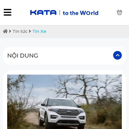
0
Tin tức
Tin Xe
NỘI DUNG