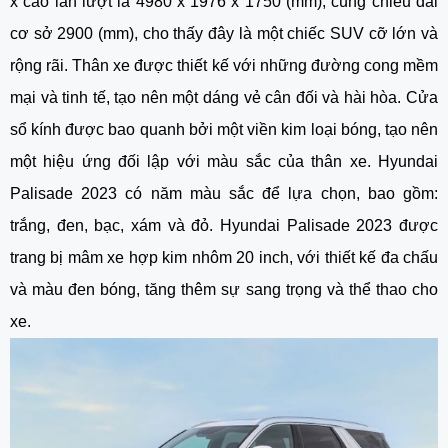
x cao lần lượt là 4980 x 1976 x 1750 (mm), cùng chiều dài
cơ sở 2900 (mm), cho thấy đây là một chiếc SUV cỡ lớn và
rộng rãi. Thân xe được thiết kế với những đường cong mềm
mại và tinh tế, tạo nên một dáng vẻ cân đối và hài hòa. Cửa
sổ kính được bao quanh bởi một viền kim loại bóng, tạo nên
một hiệu ứng đối lập với màu sắc của thân xe. Hyundai
Palisade 2023 có năm màu sắc để lựa chọn, bao gồm:
trắng, đen, bạc, xám và đỏ. Hyundai Palisade 2023 được
trang bị mâm xe hợp kim nhôm 20 inch, với thiết kế đa chấu
và màu đen bóng, tăng thêm sự sang trọng và thể thao cho
xe.