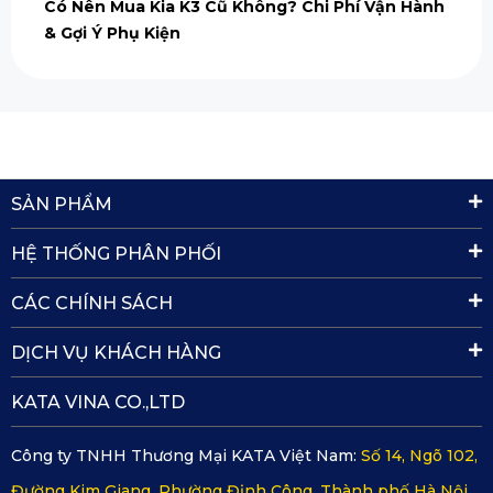
Có Nên Mua Kia K3 Cũ Không? Chi Phí Vận Hành
& Gợi Ý Phụ Kiện
SẢN PHẨM
HỆ THỐNG PHÂN PHỐI
CÁC CHÍNH SÁCH
DỊCH VỤ KHÁCH HÀNG
KATA VINA CO.,LTD
Công ty TNHH Thương Mại KATA Việt Nam:
Số 14, Ngõ 102,
Đường Kim Giang, Phường Định Công, Thành phố Hà Nội,