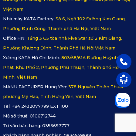
Việt Nam
Nhà máy KATA Factory:
Số 6, Ngõ 102 Đường Kim Giang,
Phường Định Công, Thành phố Hà Nội, Việt Nam
Office HN:
Tầng 3 G5 tòa nhà Five Star số 2 Kim Giang,
Phường Khương Đình, Thành Phố Hà Nội,Việt Nam
Xưởng KATA Hồ Chí Minh:
803/58/61A Đường Huỳnh Tấn
Phát, Khu Phố 2, Phường Phú Thuận, Thành phố Hồ Chí
Minh, Việt Nam
MANU FACTURER Hưng Yên:
378 Nguyễn Thiện Thuật,
phường Mỹ Hào, Tỉnh Hưng Yên, Việt Nam
Tel: +84 2432077799 EXT 100
Mã số thuế:
0106712744
Tư vấn bán hàng:
0353697777
Khách hàng doanh nghiệp:
0934549998