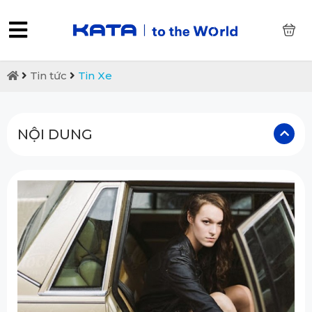
0
Tin tức
Tin Xe
NỘI DUNG