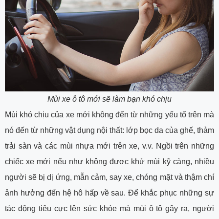
Mùi xe ô tô mới sẽ làm bạn khó chịu
Mùi khó chịu của xe mới không đến từ những yếu tố trên mà
nó đến từ những vật dụng nội thất: lớp bọc da của ghế, thảm
trải sàn và các mùi nhựa mới trên xe, v.v. Ngồi trên những
chiếc xe mới nếu như không được khử mùi kỹ càng, nhiều
người sẽ bị dị ứng, mẫn cảm, say xe, chóng mặt và thậm chí
ảnh hưởng đến hệ hô hấp về sau. Để khắc phục những sự
tác động tiêu cực lên sức khỏe mà mùi ô tô gây ra, người