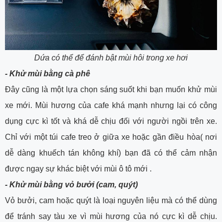
Dứa có thể để đánh bật mùi hôi trong xe hơi
- Khử mùi bằng cà phê
Đây cũng là một lựa chọn sáng suốt khi bạn muốn khử mùi
xe mới. Mùi hương của cafe khá mạnh nhưng lại có công
dụng cực kì tốt và khá dễ chịu đối với người ngồi trên xe.
Chỉ với một túi cafe treo ở giữa xe hoặc gần điều hòa( nơi
dễ dàng khuếch tán không khí) bạn đã có thể cảm nhận
được ngay sự khác biệt với mùi ô tô mới .
- Khử mùi bằng vỏ bưởi (cam, quýt)
Vỏ bưởi, cam hoặc quýt là loại nguyên liệu mà có thể dùng
để tránh say tàu xe vì mùi hương của nó cực kì dễ chịu.