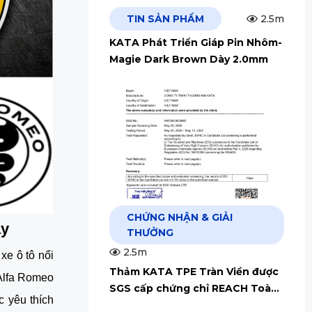
TIN SẢN PHẨM
2.5m
KATA Phát Triển Giáp Pin Nhôm-
Magie Dark Brown Dày 2.0mm
CHỨNG NHẬN & GIẢI
ay
THƯỞNG
2.5m
e ô tô nổi 
Thảm KATA TPE Tràn Viền được
 Alfa Romeo 
SGS cấp chứng chỉ REACH Toàn
yêu thích 
Cầu