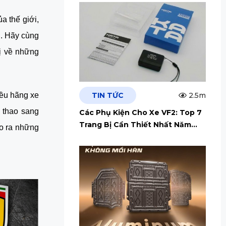
 thế giới, 
. Hãy cùng 
ị về những 
TIN TỨC
2.5m
ều hãng xe 
 thao sang 
Các Phụ Kiện Cho Xe VF2: Top 7
Trang Bị Cần Thiết Nhất Năm
o ra những 
2026