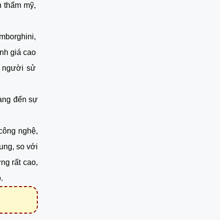
 thẩm mỹ, 
borghini, 
nh giá cao 
 người sử 
ang đến sự 
công nghệ, 
ng, so với 
g rất cao, 
.