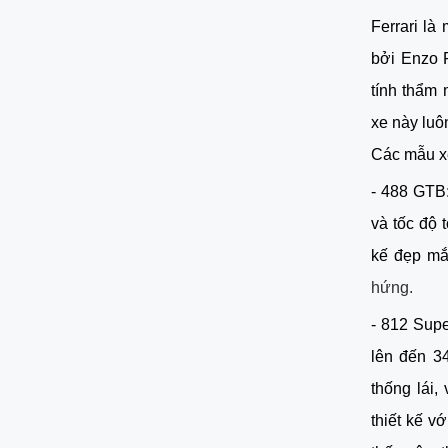
Ferrari là
bởi Enzo F
tính thẩm 
xe này luô
Các mẫu xe
- 488 GTB:
và tốc độ 
hứng.
- 812 Supe
lên đến 34
thống lái,
thiết kế v