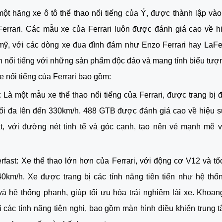
 một hãng xe ô tô thể thao nổi tiếng của Ý, được thành lập và
errari. Các mẫu xe của Ferrari luôn được đánh giá cao về hi
mỹ, với các dòng xe đua đình đám như Enzo Ferrari hay LaFer
n nổi tiếng với những sản phẩm độc đáo và mang tính biểu tượ
 nổi tiếng của Ferrari bao gồm:
 Là một mẫu xe thể thao nổi tiếng của Ferrari, được trang bị 
tối đa lên đến 330km/h. 488 GTB được đánh giá cao về hiệu suấ
rfast: Xe thể thao lớn hơn của Ferrari, với động cơ V12 và tốc
0km/h. Xe được trang bị các tính năng tiên tiến như hệ thống
 và hệ thống phanh, giúp tối ưu hóa trải nghiệm lái xe. Khoan
ới các tính năng tiện nghi, bao gồm màn hình điều khiển trung t