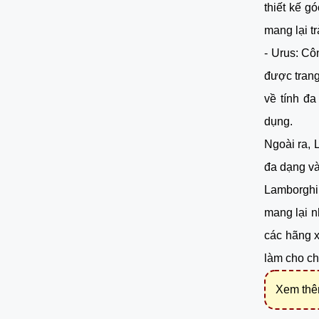
thiết kế g
mang lại tr
- Urus: Cô
được trang
về tính đa
dụng.
Ngoài ra, 
đa dạng và
Lamborghin
mang lại n
các hãng x
làm cho ch
Xem th