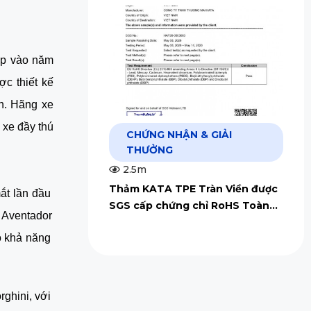
ập vào năm 
 thiết kế 
h. Hãng xe 
xe đầy thú 
CHỨNG NHẬN & GIẢI
THƯỞNG
2.5m
Thảm KATA TPE Tràn Viền được
t lần đầu 
SGS cấp chứng chỉ RoHS Toàn
 Aventador 
Cầu
 khả năng 
hini, với 