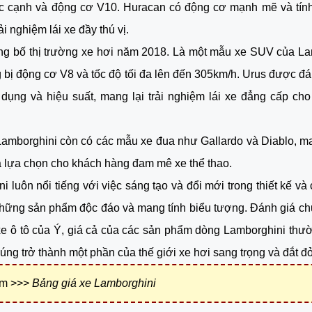
óc cạnh và động cơ V10. Huracan có động cơ mạnh mẽ và tính
ải nghiệm lái xe đầy thú vị.
ng bố thị trường xe hơi năm 2018. Là một mẫu xe SUV của Lam
 bị động cơ V8 và tốc độ tối đa lên đến 305km/h. Urus được đá
 dụng và hiệu suất, mang lại trải nghiệm lái xe đẳng cấp cho
Lamborghini còn có các mẫu xe đua như Gallardo và Diablo, m
 lựa chọn cho khách hàng đam mê xe thể thao.
i luôn nổi tiếng với việc sáng tạo và đổi mới trong thiết kế và 
hững sản phẩm độc đáo và mang tính biểu tượng. Đánh giá chu
e ô tô của Ý, giá cả của các sản phẩm dòng Lamborghini thườn
úng trở thành một phần của thế giới xe hơi sang trọng và đắt đỏ
êm >>>
Bảng giá xe
Lamborghini