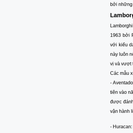
bởi những 
Lamborg
Lamborghin
1963 bởi 
với kiểu d
này luôn n
vị và vượt t
Các mẫu xe
- Aventado
tiên vào n
được đánh 
vận hành l
- Huracan: