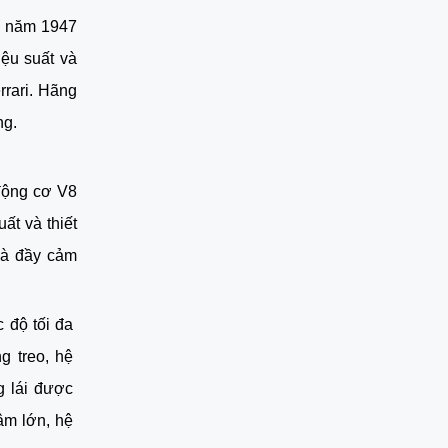
o năm 1947 
ệu suất và 
rari. Hãng 
ng.
động cơ V8 
t và thiết 
kế đẹp mắt, với đường nét tinh tế và góc cạnh, tạo nên vẻ mạnh mẽ và đầy cảm 
 độ tối đa 
 treo, hệ 
g lái được 
âm lớn, hệ 