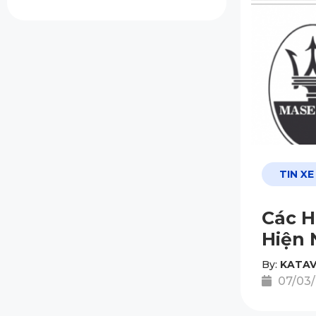
TIN XE
Các H
Hiện 
By:
KATAV
07/03