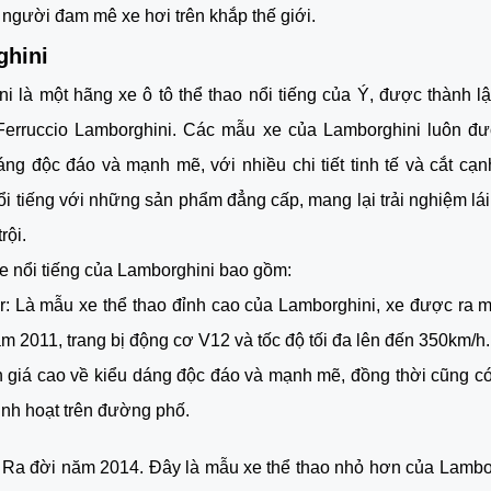
người đam mê xe hơi trên khắp thế giới.
hini
i là một hãng xe ô tô thể thao nổi tiếng của Ý, được thành l
Ferruccio Lamborghini. Các mẫu xe của Lamborghini luôn được
áng độc đáo và mạnh mẽ, với nhiều chi tiết tinh tế và cắt cạn
ổi tiếng với những sản phẩm đẳng cấp, mang lại trải nghiệm lái 
rội.
 nổi tiếng của Lamborghini bao gồm:
r: Là mẫu xe thể thao đỉnh cao của Lamborghini, xe được ra mắ
ăm 2011, trang bị động cơ V12 và tốc độ tối đa lên đến 350km/h.
giá cao về kiểu dáng độc đáo và mạnh mẽ, đồng thời cũng có
inh hoạt trên đường phố.
 Ra đời năm 2014. Đây là mẫu xe thể thao nhỏ hơn của Lamborg