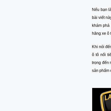
Nếu bạn là
bài viết n
khám phá t
hãng xe ô 
Khi nói đế
ô tô nổi t
trọng đến 
sản phẩm đ