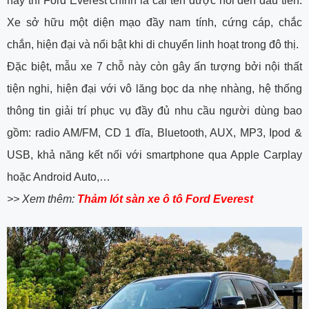
nay thì Ford Everest chính là cái tên được nói đến đầu tiên.
Xe sở hữu một diện mạo đầy nam tính, cứng cáp, chắc
chắn, hiện đại và nổi bật khi di chuyển linh hoạt trong đô thị.
Đặc biệt, mẫu xe 7 chỗ này còn gây ấn tượng bởi nội thất
tiện nghi, hiện đại với vô lăng bọc da nhẹ nhàng, hệ thống
thông tin giải trí phục vụ đầy đủ nhu cầu người dùng bao
gồm: radio AM/FM, CD 1 đĩa, Bluetooth, AUX, MP3, Ipod &
USB, khả năng kết nối với smartphone qua Apple Carplay
hoặc Android Auto,…
>> Xem thêm:
Thảm lót sàn xe ô tô Ford Everest