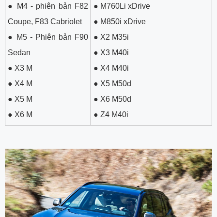
●
M4 - phiên bản F82
●
M760Li xDrive
Coupe, F83 Cabriolet
●
M850i xDrive
●
M5 - Phiên bản F90
●
X2 M35i
Sedan
●
X3 M40i
●
X3 M
●
X4 M40i
●
X4 M
●
X5 M50d
●
X5 M
●
X6 M50d
●
X6 M
●
Z4 M40i