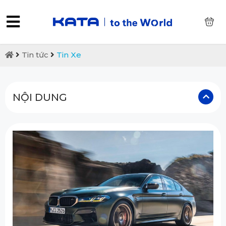
0
Tin tức
Tin Xe
NỘI DUNG