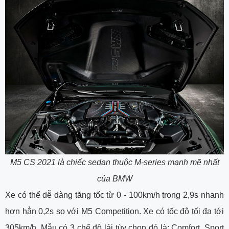
M5 CS 2021 là chiếc sedan thuộc M-series mạnh mẽ nhất
của BMW
Xe có thể dễ dàng tăng tốc từ 0 - 100km/h trong 2,9s nhanh
hơn hẳn 0,2s so với M5 Competition. Xe có tốc độ tối đa tới
305km/h. Mẫu có 3 chế độ lái tùy chọn đó là: Comfort, Sport