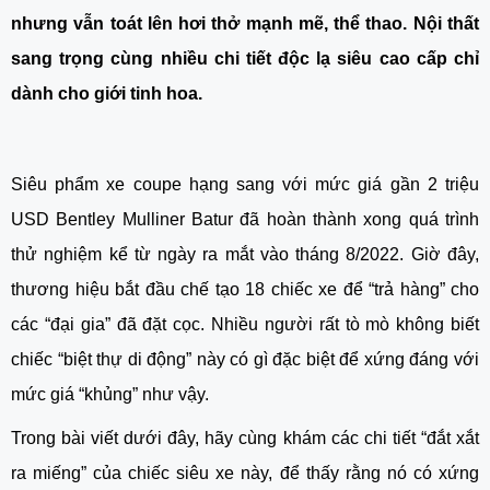
nhưng vẫn toát lên hơi thở mạnh mẽ, thể thao. Nội thất
sang trọng cùng nhiều chi tiết độc lạ siêu cao cấp chỉ
dành cho giới tinh hoa.
Siêu phẩm xe coupe hạng sang với mức giá gần 2 triệu
USD Bentley Mulliner Batur đã hoàn thành xong quá trình
thử nghiệm kể từ ngày ra mắt vào tháng 8/2022. Giờ đây,
thương hiệu bắt đầu chế tạo 18 chiếc xe để “trả hàng” cho
các “đại gia” đã đặt cọc. Nhiều người rất tò mò không biết
chiếc “biệt thự di động” này có gì đặc biệt để xứng đáng với
mức giá “khủng” như vậy.
Trong bài viết dưới đây, hãy cùng khám các chi tiết “đắt xắt
ra miếng” của chiếc siêu xe này, để thấy rằng nó có xứng