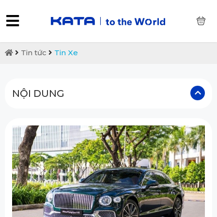
0
Tin tức
Tin Xe
NỘI DUNG