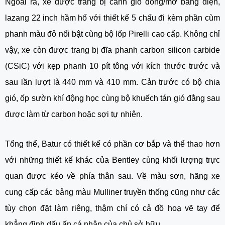
Ngoài ra, xe được trang bị cánh gió đóng/mở bằng điện,
lazang 22 inch hầm hố với thiết kế 5 chấu đi kèm phần cùm
phanh màu đỏ nổi bật cùng bộ lốp Pirelli cao cấp. Không chỉ
vậy, xe còn được trang bị đĩa phanh carbon silicon carbide
(CSiC) với kẹp phanh 10 pít tông với kích thước trước và
sau lần lượt là 440 mm và 410 mm. Cản trước có bộ chia
gió, ốp sườn khí động học cùng bộ khuếch tán gió đằng sau
được làm từ carbon hoặc sợi tự nhiên.
Tổng thể, Batur có thiết kế có phần cơ bắp và thể thao hơn
với những thiết kế khác của Bentley cùng khối lượng trực
quan được kéo về phía thân sau. Về màu sơn, hãng xe
cung cấp các bảng màu Mulliner truyền thống cũng như các
tùy chọn đặt làm riêng, thậm chí có cả đồ hoạ vẽ tay để
khẳng định dấu ấn cá nhân của chủ sở hữu.