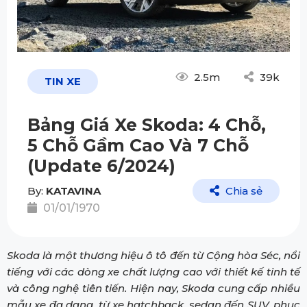
2.5m
39k
TIN XE
Bảng Giá Xe Skoda: 4 Chỗ,
5 Chỗ Gầm Cao Và 7 Chỗ
(Update 6/2024)
By:
KATAVINA
Chia sẻ
01/01/1970
Skoda là một thương hiệu ô tô đến từ Cộng hòa Séc, nổi
tiếng với các dòng xe chất lượng cao với thiết kế tinh tế
và công nghệ tiên tiến. Hiện nay, Skoda cung cấp nhiều
mẫu xe đa dạng, từ xe hatchback, sedan đến SUV, phục