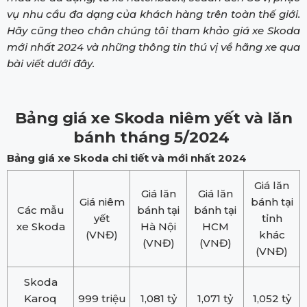
vụ nhu cầu đa dạng của khách hàng trên toàn thế giới.
Hãy cũng theo chân chúng tôi tham khảo giá xe Skoda
mới nhất 2024 và những thông tin thú vị về hãng xe qua
bài viết dưới đây.
Bảng giá xe Skoda niêm yết và lăn
bánh tháng 5/2024
Bảng giá xe Skoda chi tiết và mới nhất 2024
Giá lăn
Giá lăn
Giá lăn
Giá niêm
bánh tại
Các mẫu
bánh tại
bánh tại
yết
tỉnh
xe Skoda
Hà Nội
HCM
(VNĐ)
khác
(VNĐ)
(VNĐ)
(VNĐ)
Skoda
Karoq
999 triệu
1,081 tỷ
1,071 tỷ
1,052 tỷ