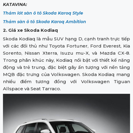
KATAVINA:
Thảm lót sàn ô tô Skoda Karoq Style
Thảm sàn ô tô Skoda Karoq Ambition
2. Giá xe Skoda Kodiaq
Skoda Kodiaq là mẫu SUV hạng D, cạnh tranh trực tiếp
với các đối thủ như Toyota Fortuner, Ford Everest, Kia
Sorento, Nissan Xterra, Isuzu mu-X, và Mazda CX-8.
Trong phân khúc này, Kodiaq nổi bật với thiết kế năng
động và trẻ trung, đặc biệt gây ấn tượng với nền tảng
MQB đặc trưng của Volkswagen. Skoda Kodiaq mang
nhiều điểm tương đồng với Volkswagen Tiguan
Allspace và Seat Tarraco.