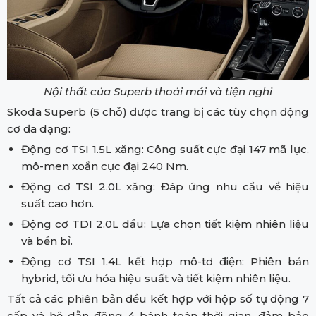
Nội thất của Superb thoải mái và tiện nghi
Skoda Superb (5 chỗ) được trang bị các tùy chọn động
cơ đa dạng:
Động cơ TSI 1.5L xăng: Công suất cực đại 147 mã lực,
mô-men xoắn cực đại 240 Nm.
Động cơ TSI 2.0L xăng: Đáp ứng nhu cầu về hiệu
suất cao hơn.
Động cơ TDI 2.0L dầu: Lựa chọn tiết kiệm nhiên liệu
và bền bỉ.
Động cơ TSI 1.4L kết hợp mô-tơ điện: Phiên bản
hybrid, tối ưu hóa hiệu suất và tiết kiệm nhiên liệu.
Tất cả các phiên bản đều kết hợp với hộp số tự động 7
cấp và hệ dẫn động 4 bánh toàn thời gian, đảm bảo