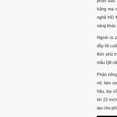
phần đầu 
hãng mạ c
nghệ HD Ma
sáng khác 
Ngoài ra, 
đầy lôi cu
thời phủ m
mẫu Q8 nă
Phần hông
mỉ, làm s
hậu, tay n
tới 22 inc
tạo cho ph