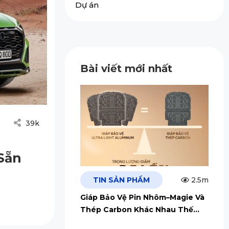
Dự án
Bài viết mới nhất
39k
Sẵn
TIN SẢN PHẨM
2.5m
Giáp Bảo Vệ Pin Nhôm–Magie Và
Thép Carbon Khác Nhau Thế
Nào?