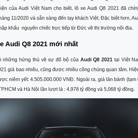
iện của Audi Việt Nam cho biết, lô xe Audi Q8 2021 đã chín
háng 11/2020 và sẵn sàng đến tay khách Việt. Đặc biệt hơn, Au
ập khẩu  nguyên chiếc trực tiếp từ Đức về thị trường nội địa.
xe Audi Q8 2021 mới nhất
i những hứng thú về sự đổ bộ của 
Audi Q8 2021 
tại Việt Na
21 giá bao nhiêu, cũng được nhiều công chúng quan tâm. Hiện t
ợc niêm yết: 4.505.000.000 VNĐ. Ngoài ra, giá lăn bánh (tạm tín
 TPHCM và Hà Nội lần lượt là : 4,978 tỷ đồng và 5,068 tỷ đồng. 