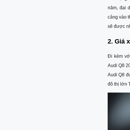
năm, đại d
cảng vào t
sẽ được nh
2. Giá 
Đi kèm vớ
Audi Q8 20
Audi Q8 đư
đô thị lớn