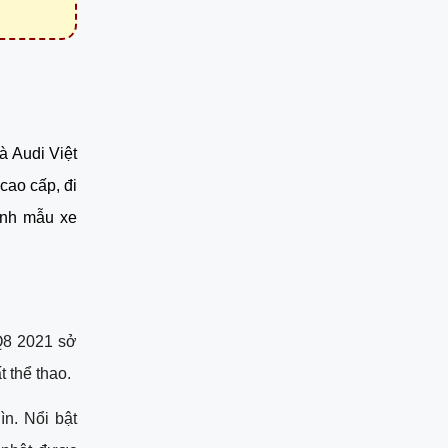
 Audi Việt 
cao cấp, đi 
nh mẫu xe 
Q8 2021 sở 
 thể thao. 
n. Nổi bật 