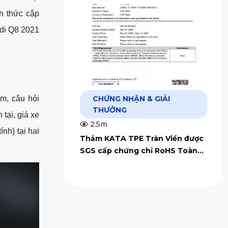
h thức cập 
di Q8 2021 
m, câu hỏi 
CHỨNG NHẬN & GIẢI
THƯỞNG
ại, giá xe 
2.5m
h) tại hai 
Thảm KATA TPE Tràn Viền được
SGS cấp chứng chỉ RoHS Toàn
Cầu