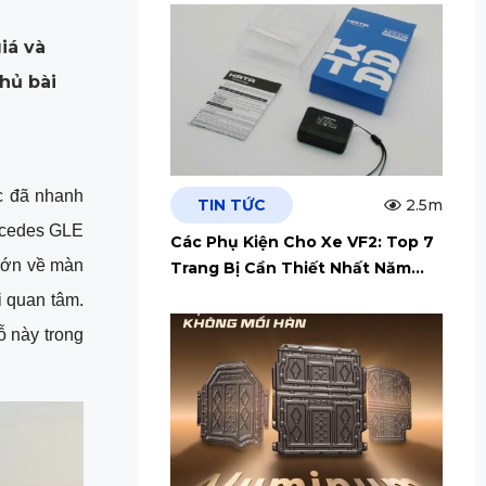
giá và
hủ bài
 đã nhanh 
TIN TỨC
2.5m
rcedes GLE 
Các Phụ Kiện Cho Xe VF2: Top 7
ớn về màn 
Trang Bị Cần Thiết Nhất Năm
2026
 quan tâm. 
 này trong 