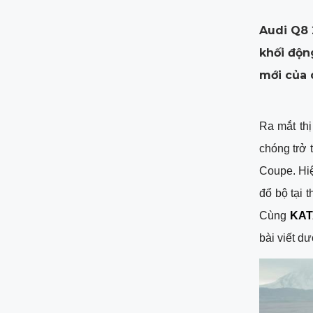
Audi Q8 2
khối độn
mới của 
Ra mắt th
chóng trở 
Coupe. Hi
đổ bộ tại 
Cùng
KAT
bài viết dư