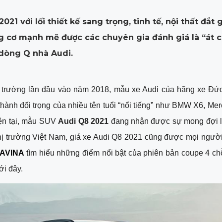
021 với lối thiết kế sang trọng, tinh tế, nội thất đắt 
g cơ mạnh mẽ được các chuyên gia đánh giá là “át c
dòng Q nhà Audi.
ị trường lần đầu vào năm 2018, mẫu xe Audi của hãng xe Đức
thành đối trọng của nhiều tên tuổi “nổi tiếng” như BMW X6, Me
ện tại, mẫu SUV 
Audi Q8 2021
 đang nhận được sự mong đợi l
thị trường Việt Nam, giá xe Audi Q8 2021 cũng được mọi người
AVINA
 t
ìm hiểu những điểm nổi bật của phiên bản coupe 4 chỗ
ới đây.