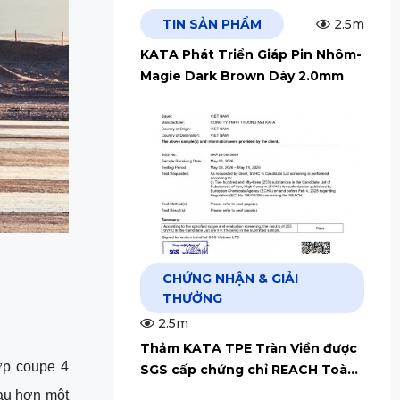
TIN SẢN PHẨM
2.5m
KATA Phát Triển Giáp Pin Nhôm-
Magie Dark Brown Dày 2.0mm
CHỨNG NHẬN & GIẢI
THƯỞNG
2.5m
Thảm KATA TPE Tràn Viền được
p coupe 4 
SGS cấp chứng chỉ REACH Toàn
Cầu
u hơn một 