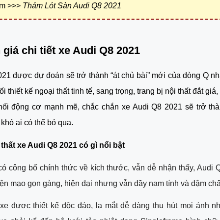
êm >>>
Thảm Lót Sàn Audi Q8 2021
 giá chi tiết xe Audi Q8 2021 
21 được dự đoán sẽ trở thành “át chủ bài” mới của dòng Q nhà
i thiết kế ngoại thất tinh tế, sang trọng, trang bị nội thất đắt giá, 
hối động cơ mạnh mẽ, chắc chắn xe Audi Q8 2021 sẽ trở thà
khó ai có thể bỏ qua.
 thất xe Audi Q8 2021 có gì nổi bật 
ó công bố chính thức về kích thước, vẫn dễ nhận thấy, Audi 
ện mạo gọn gàng, hiện đại nhưng vẫn đầy nam tính và đậm chất
e được thiết kế độc đáo, lạ mắt dễ dàng thu hút mọi ánh nhì