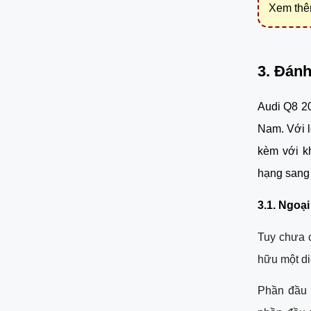
Xem th
3. Đánh
Audi Q8 20
Nam. Với lố
kèm với k
hạng sang 
3.1. Ngoại
Tuy chưa c
hữu một di
Phần đầu x