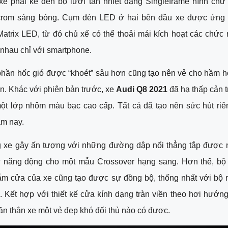
xe phải kể đến bộ lưới tản nhiệt dạng Singleframe hình chữ 
rom sáng bóng. Cụm đèn LED ở hai bên đầu xe được ứng 
trix LED, từ đó chủ xế có thể thoải mái kích hoạt các chức 
nhau chỉ với smartphone. 
phần hốc gió được “khoét” sâu hơn cũng tạo nên vẻ cho hầm hố,
ốn. Khác với phiên bản trước, xe 
Audi Q8 2021
 đã hạ thấp cản t
ột lớp nhôm màu bạc cao cấp. Tất cả đã tạo nên sức hút riên
m nay.
 xe gây ấn tượng với những đường dập nổi thẳng tắp được nh
ự năng động cho một mẫu Crossover hạng sang. Hơn thế, bộ k
ắm cửa của xe cũng tạo được sự đồng bộ, thống nhất với bộ 
h. Kết hợp với thiết kế cửa kính dạng tràn viền theo hơi hướng
ần thân xe một vẻ đẹp khó đối thủ nào có được. 