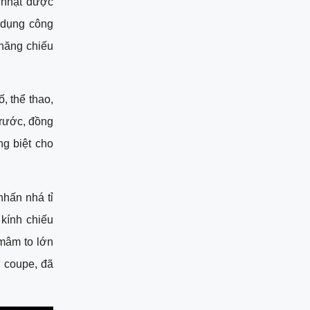
nhật được 
dụng công 
năng chiếu 
 thể thao, 
rước, đồng 
g biệt cho 
ấn nhá tỉ 
ính chiếu 
mâm to lớn 
 coupe, đã 