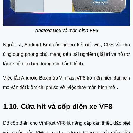
Android Box và màn hình VF8
Ngoài ra, Android Box còn hỗ trợ kết nối wifi, GPS và kho
ứng dụng phong phú, mang đến trải nghiệm giải trí và hỗ trợ
lái xe tiện lợi hơn trong mọi hành trình.
Việc lắp Android Box giúp VinFast VF8 trở nên hiện đại hơn
mà vẫn tiết kiệm chi phí so với việc thay màn hình mới.
1.10. Cửa hít và cốp điện xe VF8
Độ cốp điện cho VinFast VF8 là nâng cấp cần thiết, đặc biệt
với phiên bản VF8 Eco chưa được trang bị cốp điện tiêu