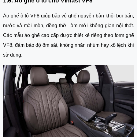
1.6. Áo ghế ô tô cho Vinfast VF8
Áo ghế ô tô VF8 giúp bảo vệ ghế nguyên bản khỏi bụi bẩn,
nước và mài mòn, đồng thời làm mới không gian nội thất.
Các mẫu áo ghế cao cấp được thiết kế riêng theo form ghế
VF8, đảm bảo độ ôm sát, không nhăn nhúm hay xô lệch khi
sử dụng.