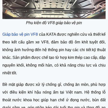
Phụ kiện độ VF8 giáp bảo vệ pin
Giáp bảo vệ pin VF8
của KATA được nghiên cứu và thiết kế
theo kết cấu gầm xe VF8, đảm bảo độ ôm khít tuyệt đối,
không ảnh hưởng đến hệ thống pin hay các chi tiết kỹ thuật
khác. Sản phẩm được chế tạo từ hợp kim thép cao cấp, dập
nguyên khối, không mối hàn, có khả năng chịu lực và chịu
nhiệt tốt.
Bề mặt giáp được xử lý chống gỉ, chống ăn mòn, phù hợp
với điều kiện khí hậu nóng ẩm tại Việt nam. Hệ thống lỗ
thoát nước khoa học giúp hạn chế ứ đọng nước, bùn đất
dưới gầm xe, góp phần kéo dài tuổi thọ pin và tăng độ an