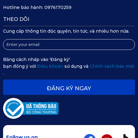
Hotline bảo hành:
0976170259
THEO DÕI
Cung cấp thông tin độc quyền, tin tức, và nhiều hơn nữa.
Bằng cách nhấp vào 'Đăng ký'
bạn đồng ý với
Điều khoản
sử dụng và
Chính sách bảo mật
.
ĐĂNG KÝ NGAY
Angel Wings nổi bật với những đường may mềm mại, tinh 
xảo
2.2. Roman Style Series
Dòng Roman Style lấy cảm hứng từ sự sang trọng của 
Follow us on