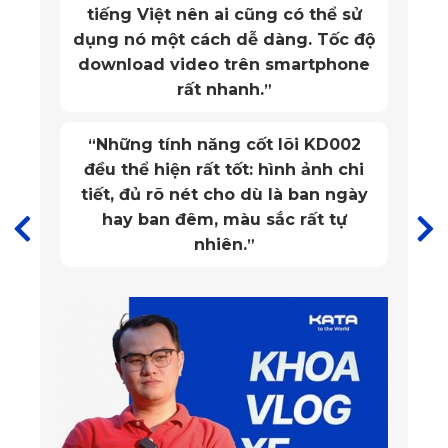
kỹ thuật chống thấm tốt, ngăn chất lỏng thẩm thấu xuống 
tiếng Việt nên ai cũng có thể sử
dụng nó một cách dễ dàng. Tốc độ
đệm ghế, từ đó bảo vệ nội thất xe khỏi nấm mốc và mùi khó 
download video trên smartphone
chịu.
rất nhanh.
”
1.3. Sản phẩm an toàn, không gây mùi khó 
Những tính năng cốt lõi KD002
“
chịu
đều thể hiện rất tốt: hình ảnh chi
tiết, đủ rõ nét cho dù là ban ngày
Khác với một số loại da công nghiệp rẻ tiền thường có mùi 
hay ban đêm, màu sắc rất tự
nhiên.
nhựa nồng và gây khó chịu, áo ghế KATA dành cho VF8 đạt 
”
tiêu chuẩn an toàn, không chứa các hóa chất độc hại. Sản 
phẩm không chỉ thân thiện với sức khỏe người dùng mà còn 
giữ không gian xe luôn dễ chịu, đặc biệt quan trọng trong 
những chuyến đi dài.
1.4. Tạo cảm giác êm ái, thoải mái