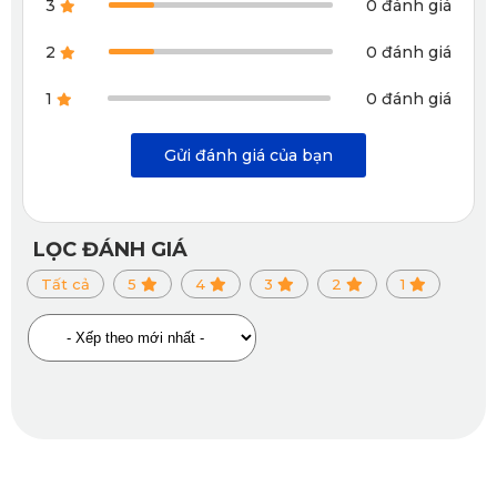
3
0 đánh giá
2
0 đánh giá
1
0 đánh giá
Gửi đánh giá của bạn
Thiết kế áo ghế ôm sát theo đúng dáng ghế nguyên bản của 
LỌC ĐÁNH GIÁ
VinFast VF8
Tất cả
5
4
3
2
1
1.5. Được sản xuất bởi KATA - thương hiệu 
phụ kiện ô tô hàng đầu hiện nay
Sản phẩm áo da ghế ô tô Vinfast VF8 được phát triển bởi 
KATA, thương hiệu Việt Nam uy tín chuyên sản xuất phụ 
kiện ô tô cao cấp. Với dây chuyền hiện đại và quy trình kiểm 