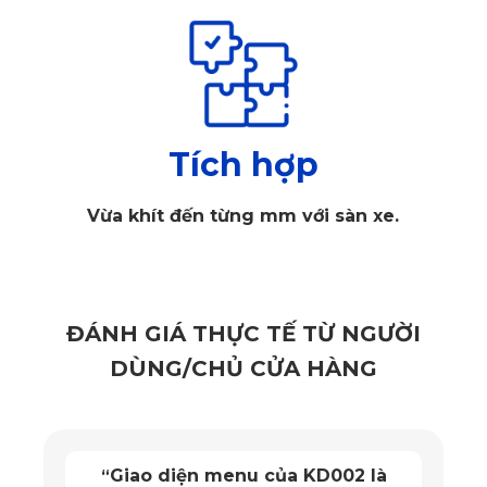
1.1. Chất liệu da PU có độ bền vượt trội
Áo ghế ô tô VinFast VF8
 được sản xuất từ chất liệu da PU 
cao cấp, mang đến vẻ ngoài sang trọng và độ bền ấn tượng. 
Tích hợp
Chất liệu này không chỉ chống trầy xước, khó bong tróc mà 
còn giữ form tốt trong thời gian dài sử dụng, giúp nội thất xe 
Vừa khít đến từng mm với sàn xe.
luôn như mới.
1.2. Áo ghế da ô tô Vinfast VF8 có khả năng 
ĐÁNH GIÁ THỰC TẾ TỪ NGƯỜI
kháng nước
DÙNG/CHỦ CỬA HÀNG
Với khả năng kháng nước hiệu quả, sản phẩm 
áo ghế da ô 
tô
 của KATA giúp người dùng an tâm khi xe gặp trời mưa 
hay vô tình làm đổ đồ uống trong xe. Lớp da PU được xử lý 
Giao diện menu của KD002 là
“