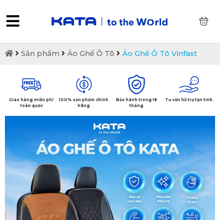
0
Sản phẩm
Áo Ghế Ô Tô
Áo Ghế Ô Tô Vinfast
Giao hàng miễn phí
100% sản phẩm chính
Bảo hành trong 18
Tư vấn hỗ trợ tận tình
toàn quốc
hãng
tháng