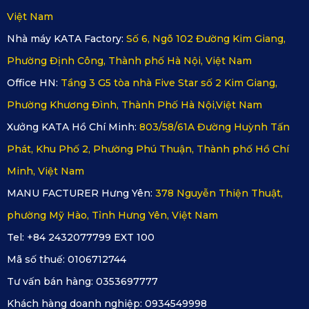
Việt Nam
Với mong muốn nâng tầm trải nghiệm lái xe và cá nhân hóa 
Nhà máy KATA Factory:
Số 6, Ngõ 102 Đường Kim Giang,
không gian nội thất, KATA đã phát triển loạt dòng áo ghế 
Phường Định Công, Thành phố Hà Nội, Việt Nam
chuyên biệt dành cho VinFast VF8. Mỗi dòng sản phẩm 
Office HN:
Tầng 3 G5 tòa nhà Five Star số 2 Kim Giang,
không chỉ đáp ứng các tiêu chuẩn về chất lượng và thẩm mỹ 
Phường Khương Đình, Thành Phố Hà Nội,Việt Nam
mà còn mang đến những lựa chọn phong cách đa dạng, 
Xưởng KATA Hồ Chí Minh:
803/58/61A Đường Huỳnh Tấn
phù hợp với từng cá tính chủ xe.
Phát, Khu Phố 2, Phường Phú Thuận, Thành phố Hồ Chí
Minh, Việt Nam
2.1. Angel Wings Series
MANU FACTURER Hưng Yên:
378 Nguyễn Thiện Thuật,
Angel Wings nổi bật với những đường may mềm mại, tinh 
phường Mỹ Hào, Tỉnh Hưng Yên, Việt Nam
xảo, lấy cảm hứng từ hình ảnh cánh thiên thần. Chất liệu êm 
Tel: +84 2432077799 EXT 100
ái cùng lớp đệm dày mang đến sự nhẹ nhàng và thoải mái 
Mã số thuế:
0106712744
tối đa cho người sử dụng. 
Tư vấn bán hàng:
0353697777
Khách hàng doanh nghiệp:
0934549998