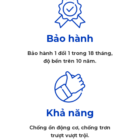
Bảo hành
Bảo hành 1 đổi 1 trong 18 tháng,
Áo ghế ô tô VinFast VF8 
độ bền trên 10 năm.
1. Điều gì tạo nên sự khác biệt của áo 
ghế ô tô Vinfast VF8?
Giữa thị trường phụ kiện ô tô đang ngày càng đa dạng về 
Khả năng
chất liệu và kiểu dáng, áo ghế ô tô VinFast VF8 của thương 
Chống ồn động cơ, chống trơn
hiệu KATA vẫn giữ vững vị thế nhờ những ưu điểm vượt trội 
trượt vượt trội.
về tính năng và thẩm mỹ. 