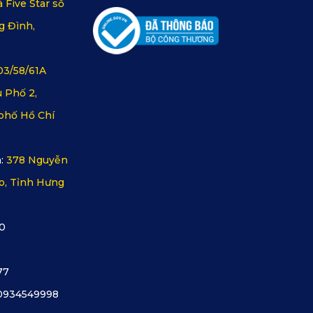
 Five Star số
g Đình,
03/58/61A
 Phố 2,
phố Hồ Chí
:
378 Nguyễn
o, Tỉnh Hưng
0
77
0934549998