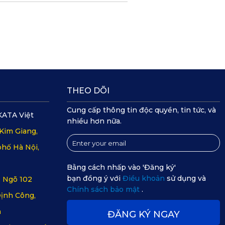
THEO DÕI
Cung cấp thông tin độc quyền, tin tức, và
KATA Việt
nhiều hơn nữa.
Kim Giang,
hố Hà Nội,
Bằng cách nhấp vào 'Đăng ký'
bạn đồng ý với
Điều khoản
sử dụng và
, Ngõ 102
Chính sách bảo mật
.
ịnh Công,
m
ĐĂNG KÝ NGAY