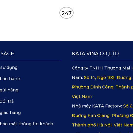
247
 SÁCH
KATA VINA CO.,LTD
 sử dụng
Công ty TNHH Thương Mại 
Nam:
Số 14, Ngõ 102, Đường 
 bảo hành
Phường Định Công, Thành p
gửi hàng
Việt Nam
đổi trả
Nhà máy KATA Factory:
Số 6
giao hàng
Đường Kim Giang, Phường Đ
bảo mật thông tin khách
Thành phố Hà Nội, Việt Na