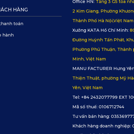
Office HN:
Tầng 3 G5 tòa nhà
HÁCH HÀNG
2 Kim Giang, Phường Khươn
Thành Phố Hà Nội,Việt Nam
thanh toán
Xưởng KATA Hồ Chí Minh:
8
o hành
Đường Huỳnh Tấn Phát, Khu
Phường Phú Thuận, Thành 
Minh, Việt Nam
MANU FACTURER Hưng Yên
Thiện Thuật, phường Mỹ Hà
Yên, Việt Nam
Tel: +84 2432077799 EXT 10
Mã số thuế:
0106712744
Tư vấn bán hàng:
03536977
Khách hàng doanh nghiệp: