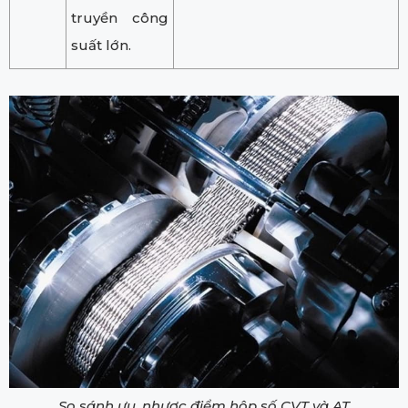
truyền công
suất lớn.
So sánh ưu, nhược điểm hộp số CVT và AT