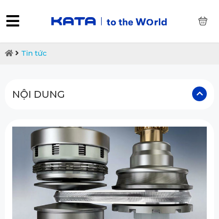
0
Tin tức
NỘI DUNG