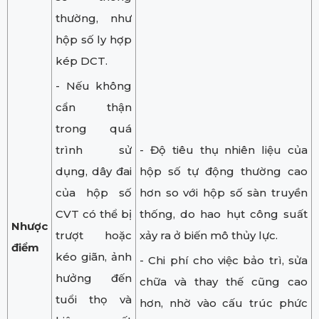
thường, như
hộp số ly hợp
kép DCT.
- Nếu không
cẩn thận
trong quá
trình sử
- Độ tiêu thụ nhiên liệu của
dụng, dây đai
hộp số tự động thường cao
của hộp số
hơn so với hộp số sàn truyền
CVT có thể bị
thống, do hao hụt công suất
Nhược
trượt hoặc
xảy ra ở biến mô thủy lực.
điểm
kéo giãn, ảnh
- Chi phí cho việc bảo trì, sửa
hưởng đến
chữa và thay thế cũng cao
tuổi thọ và
hơn, nhờ vào cấu trúc phức