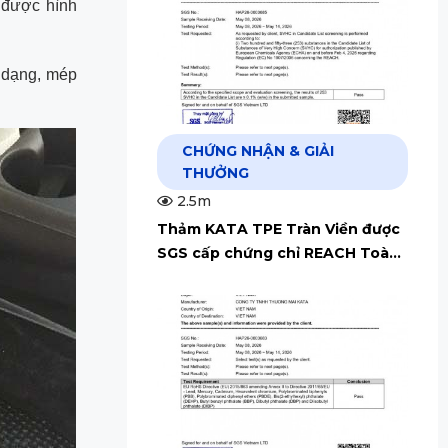
 được hình
 dạng, mép
CHỨNG NHẬN & GIẢI
THƯỞNG
2.5m
Thảm KATA TPE Tràn Viền được
SGS cấp chứng chỉ REACH Toàn
Cầu