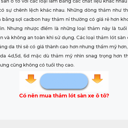
sàn ô tô với các loại làm bằng các chất liệu khác nhau 
có sự chênh lệch khác nhau. Những dòng thảm như t
 bằng sợi cacbon hay thảm nỉ thường có giá rẻ hơn k
ìn. Nhưng nhược điểm là những loại thảm này là tuổi 
 và không an toàn khi sử dụng. Các loại thảm lót sàn
ằng da thì sẽ có giá thành cao hơn nhưng thẩm mỹ hơn,
 da 4d,5d, 6d mặc dù thảm mỹ nhìn snag trọng hơn 
ưng cũng không có tuổi thọ cao.
Có nên mua thảm lót sàn xe ô tô?