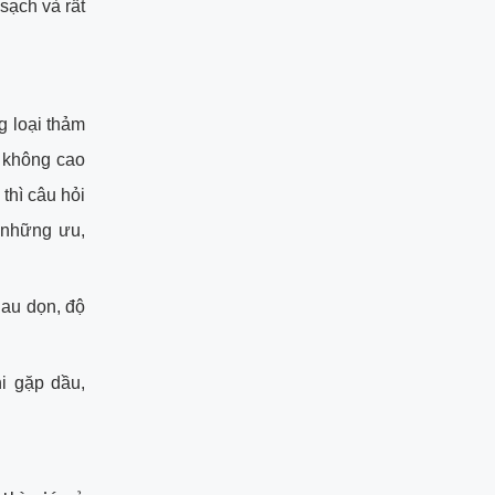
sạch và rất
g loại thảm
ó không cao
thì câu hỏi
 những ưu,
lau dọn, độ
i gặp dầu,