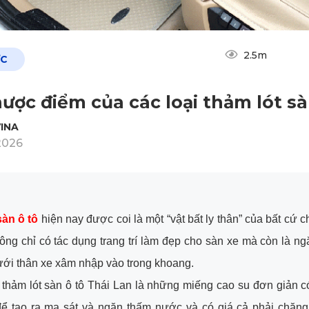
2.5m
ỨC
ược điểm của các loại thảm lót sà
INA
2026
sàn ô tô
hiện nay được coi là một “vật bất ly thân” của bất cứ c
ông chỉ có tác dụng trang trí làm đẹp cho sàn xe mà còn là ng
ới thân xe xâm nhập vào trong khoang.
thảm lót sàn ô tô Thái Lan là những miếng cao su đơn giản 
 để tạo ra ma sát và ngăn thấm nước và có giá cả phải chăn