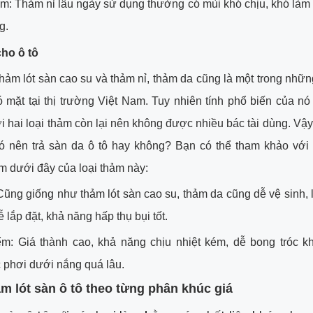
: Thảm nỉ lâu ngày sử dụng thường có mùi khó chịu, khó làm 
g.
ho ô tô
hảm lót sàn cao su và thảm nỉ, thảm da cũng là một trong nhữn
ó mặt tại thị trường Việt Nam. Tuy nhiên tính phổ biến của n
i hai loại thảm còn lại nên không được nhiều bác tài dùng. Vậy 
 có nên trả sàn da ô tô hay không? Bạn có thể tham khảo với
 dưới đây của loại thảm này:
ũng giống như thảm lót sàn cao su, thảm da cũng dễ vệ sinh, 
 lắp đặt, khả năng hấp thụ bụi tốt.
m: Giá thành cao, khả năng chịu nhiệt kém, dễ bong tróc kh
 phơi dưới nắng quá lâu.
m lót sàn ô tô theo từng phân khúc giá