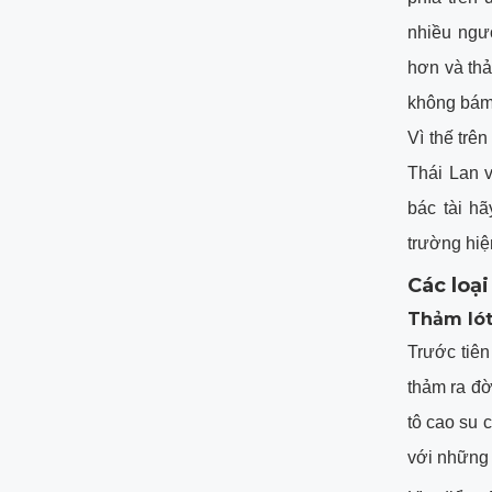
nhiều ngườ
hơn và thả
không bám 
Vì thế trên
Thái Lan 
bác tài hã
trường hiệ
Các loại
Thảm lót
Trước tiên
thảm ra đờ
tô cao su 
với những l