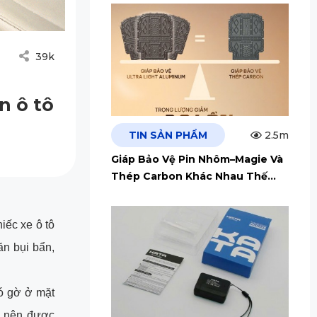
39k
n ô tô
TIN SẢN PHẨM
2.5m
Giáp Bảo Vệ Pin Nhôm–Magie Và
Thép Carbon Khác Nhau Thế
Nào?
hiếc xe ô tô
ăn bụi bẩn,
có gờ ở mặt
g nên được