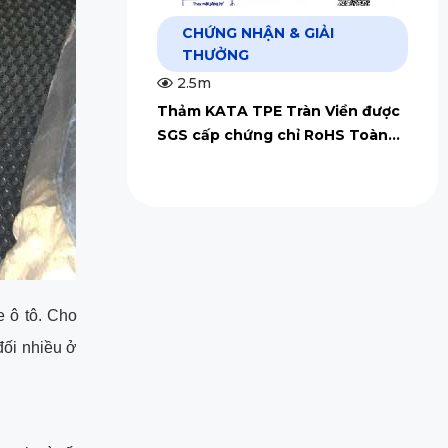
CHỨNG NHẬN & GIẢI
THƯỞNG
2.5m
Thảm KATA TPE Tràn Viền được
SGS cấp chứng chỉ RoHS Toàn
Cầu
e ô tô. Cho
đối nhiều ở