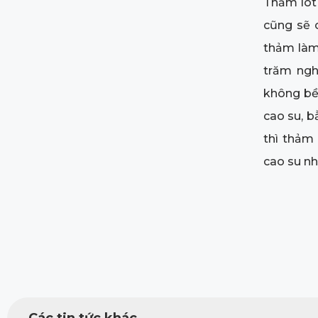
Thảm lót 
cũng sẽ 
thảm làm
trăm ngh
không bền
cao su, b
thì thảm
cao su nh