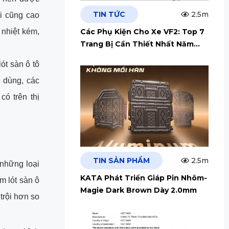
TIN TỨC
2.5m
ài cũng cao
Các Phụ Kiện Cho Xe VF2: Top 7
 nhiệt kém,
Trang Bị Cần Thiết Nhất Năm
2026
ót sàn ô tô
 dùng, các
có trên thị
TIN SẢN PHẨM
2.5m
 những loại
KATA Phát Triển Giáp Pin Nhôm-
m lót sàn ô
Magie Dark Brown Dày 2.0mm
trội hơn so