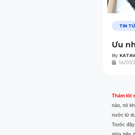
TIN T
Ưu nh
By:
KATAV
14/01/
Thảm lót 
nào, nó kh
nước từ dư
Trước đây 
phía trên