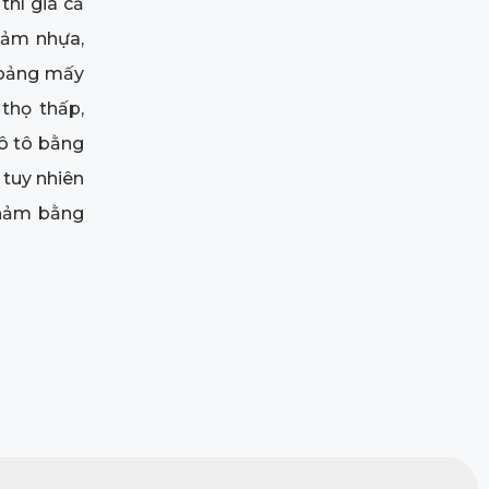
thì giá cả
hảm nhựa,
hoảng mấy
thọ thấp,
 ô tô bằng
 tuy nhiên
thảm bằng