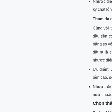
Nhược điểm
kỵ chất lỏn
Thảm da c
Cùng với t
đầu tiên c
bằng so vớ
đặt ra là
nhược điểm
Ưu điểm: C
bền cao, dễ
Nhược điể
nước hoặc
Chọn thả