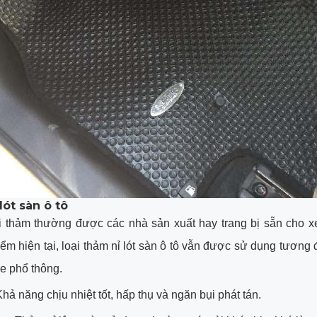
lót sàn ô tô
i thảm thường được các nhà sản xuất hay trang bị sẵn cho x
iểm hiện tại, loại thảm nỉ lót sàn ô tô vẫn được sử dụng tương 
e phổ thông.
hả năng chịu nhiệt tốt, hấp thụ và ngăn bụi phát tán.