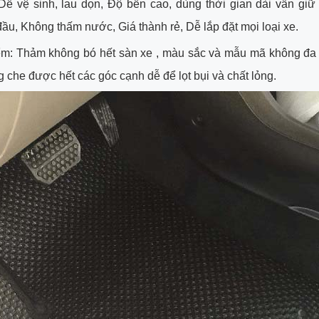
Dễ vệ sinh, lau dọn, Độ bền cao, dùng thời gian dài vẫn giữ
ầu, Không thấm nước, Giá thành rẻ, Dễ lắp đặt mọi loại xe.
m: Thảm không bó hết sàn xe , màu sắc và mẫu mã không đa
 che được hết các góc cạnh dễ để lọt bụi và chất lỏng.