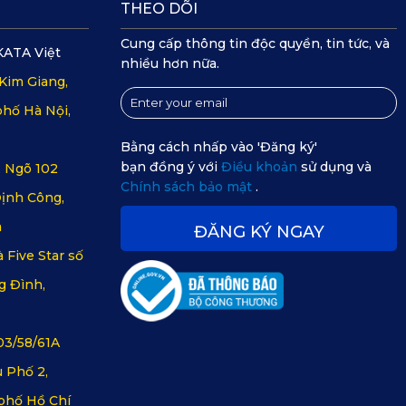
THEO DÕI
Cung cấp thông tin độc quyền, tin tức, và
KATA Việt
nhiều hơn nữa.
Kim Giang,
hố Hà Nội,
Bằng cách nhấp vào 'Đăng ký'
bạn đồng ý với
Điều khoản
sử dụng và
, Ngõ 102
Chính sách bảo mật
.
ịnh Công,
m
ĐĂNG KÝ NGAY
 Five Star số
g Đình,
03/58/61A
 Phố 2,
phố Hồ Chí