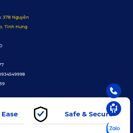
:
378 Nguyễn
o, Tỉnh Hưng
0
77
0934549998
59
 Ease
Safe & Secure