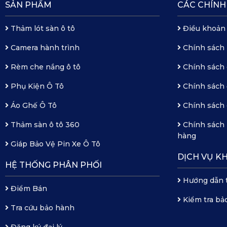
SẢN PHẨM
CÁC CHÍNH
Thảm lót sàn ô tô
Điều khoản
Camera hành trình
Chính sách
Rèm che nắng ô tô
Chính sách 
Phụ Kiện Ô Tô
Chính sách 
Áo Ghế Ô Tô
Chính sách 
Thảm sàn ô tô 360
Chính sách 
hàng
Giáp Bảo Vệ Pin Xe Ô Tô
DỊCH VỤ K
HỆ THỐNG PHÂN PHỐI
Hướng dẫn 
Điểm Bán
Kiểm tra bả
Tra cứu bảo hành
Đăng ký đại lý