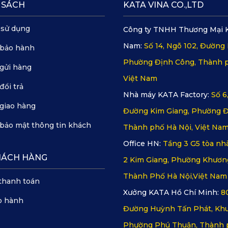
 SÁCH
KATA VINA CO.,LTD
 sử dụng
Công ty TNHH Thương Mại 
Nam:
Số 14, Ngõ 102, Đường 
 bảo hành
Phường Định Công, Thành p
gửi hàng
Việt Nam
đổi trả
Nhà máy KATA Factory:
Số 6
giao hàng
Đường Kim Giang, Phường Đ
bảo mật thông tin khách
Thành phố Hà Nội, Việt Na
Office HN:
Tầng 3 G5 tòa nhà
HÁCH HÀNG
2 Kim Giang, Phường Khươn
Thành Phố Hà Nội,Việt Nam
thanh toán
Xưởng KATA Hồ Chí Minh:
8
o hành
Đường Huỳnh Tấn Phát, Khu
Phường Phú Thuận, Thành 