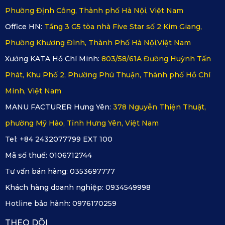
Phường Định Công, Thành phố Hà Nội, Việt Nam
Office HN:
Tầng 3 G5 tòa nhà Five Star số 2 Kim Giang,
Phường Khương Đình, Thành Phố Hà Nội,Việt Nam
Xưởng KATA Hồ Chí Minh:
803/58/61A Đường Huỳnh Tấn
Phát, Khu Phố 2, Phường Phú Thuận, Thành phố Hồ Chí
Minh, Việt Nam
MANU FACTURER Hưng Yên:
378 Nguyễn Thiện Thuật,
phường Mỹ Hào, Tỉnh Hưng Yên, Việt Nam
Tel: +84 2432077799 EXT 100
Mã số thuế:
0106712744
Tư vấn bán hàng:
0353697777
Khách hàng doanh nghiệp:
0934549998
Hotline bảo hành:
0976170259
THEO DÕI