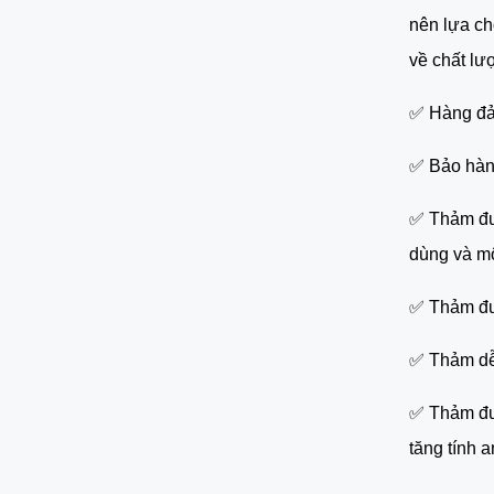
nên lựa ch
về chất lư
✅ Hàng đảm
✅ Bảo hành
✅ Thảm đượ
dùng và mô
✅ Thảm đượ
✅ Thảm dễ 
✅ Thảm đượ
tăng tính a