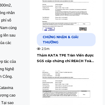
300m2, 
ông nhân 
phí vô 
t Nam cùng 
 lên sau 
CHỨNG NHẬN & GIẢI
THƯỞNG
ủa các 
2.5m
Thảm KATA TPE Tràn Viền được
SGS cấp chứng chỉ REACH Toàn
p tác của 
Cầu
ng Nghệ 
h Công.
atavina 
lượng cao 
 Tại sao 