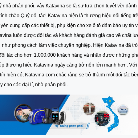
lý nhà phân phối, vậy Katavina sẽ là sự lựa chọn tuyệt vời dành
ính chào Quý đối tác! Katavina hiện là thương hiệu nổi tiếng trên
ên cung cấp các thiết bị, phụ kiện cho xe ô tô đảm bảo uy tín và
avina luôn được đối tác và khách hàng đánh giá cao về chất lư
như phong cách làm việc chuyên nghiệp. Hiện Katavina đã trở
đối tác cho hơn 1.000.000 khách hàng và nhận được những phản
iúp thương hiệu Katavina ngày càng trở nên lớn mạnh hơn. Với
 tín hiện có, Katavina.com chắc rằng sẽ trở thành một đối tác bề
y cho các đại lí, nhà phân phối.