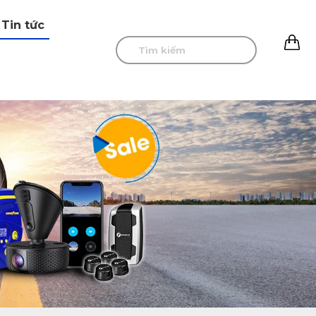
Tin tức
0