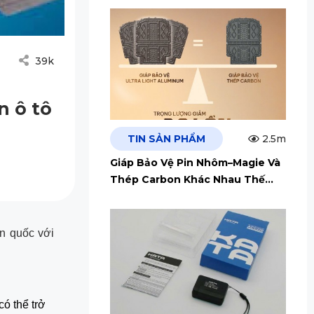
39k
n ô tô
TIN SẢN PHẨM
2.5m
Giáp Bảo Vệ Pin Nhôm–Magie Và
Thép Carbon Khác Nhau Thế
Nào?
àn quốc với
 thể trở 