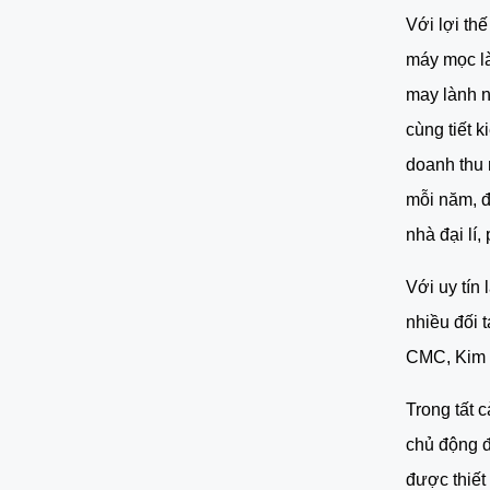
Với lợi th
máy mọc là
may lành n
cùng tiết k
doanh thu 
mỗi năm, đ
nhà đại lí,
Với uy tín
nhiều đối 
CMC, Kim 
Trong tất 
chủ động đ
được thiết