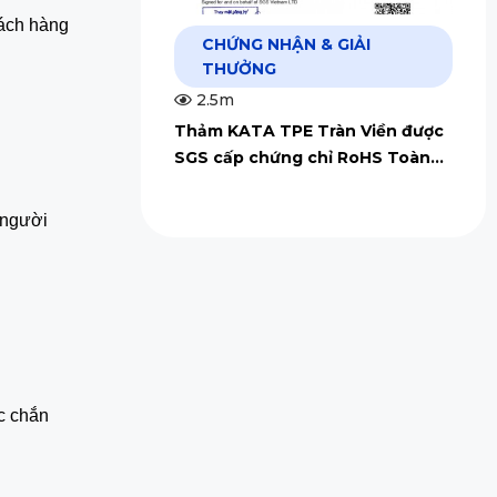
ách hàng 
CHỨNG NHẬN & GIẢI
THƯỞNG
2.5m
Thảm KATA TPE Tràn Viền được
SGS cấp chứng chỉ RoHS Toàn
Cầu
người 
c chắn 