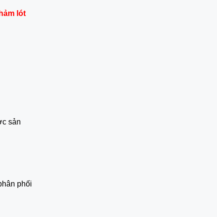
hảm lót 
c sản 
phân phối 