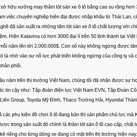
ế sở hữu xưởng may thảm lót sàn xe ô tô bằng cao su rộng hơn 
m việc chuyên nghiệp hiện đại được nhập khẩu từ Thái Lan, c
ghề đã sản xuất ra những tấm lót sàn xe ô tô chất lượng với chi 
iệm. Hiện Katavina có hơn 3000 đại lí trên 50 tỉnh thành tại Việ
mỗi năm lên tới 2.000.000$. Con số này không ngừng được tăng
ó là nhờ vào sự nỗ lực phát triển không ngừng của công ty và c
 phân phối.
 lâu năm trên thị trường Việt Nam, chúng tôi đã nhận được sự hợ
tác tin cậy như: Tập đoàn điện lực Việt Nam EVN, Tập Đoàn Cô
Liên Group, Toyota Mỹ Đình, Thaco Trường Hải, Hyundai Thàn
cả các phụ kiện đồ chơi ô tô đang bán thì sản phẩm chủ lực mà K
ược trong sản xuất đó chính là thảm lót sàn ô tô cao cấp, chất 
 kế riêng cho từng dòng xe đang có mặt trên thị trường hiện nay.