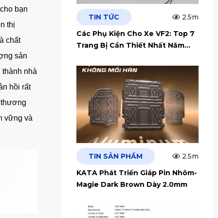
 cho bạn
TIN TỨC
2.5m
 thị 
Các Phụ Kiện Cho Xe VF2: Top 7
 chất 
Trang Bị Cần Thiết Nhất Năm
ợng sản 
2026
 thành nhà 
 hồi rất 
 thương 
n vững và 
TIN SẢN PHẨM
2.5m
KATA Phát Triển Giáp Pin Nhôm-
Magie Dark Brown Dày 2.0mm