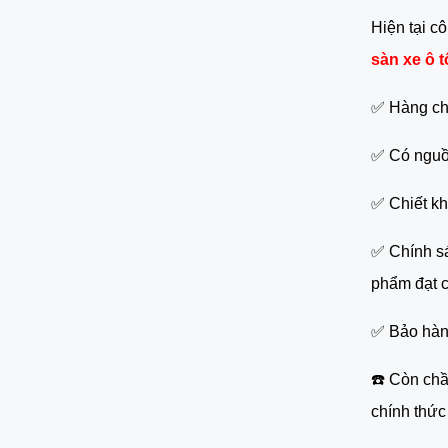
Hiện tại c
sàn xe ô t
✅ Hàng ch
✅ Có nguồn
✅ Chiết kh
✅ Chính sá
phẩm đạt ch
✅ Bảo hàn
☎️ Còn chầ
chính thức