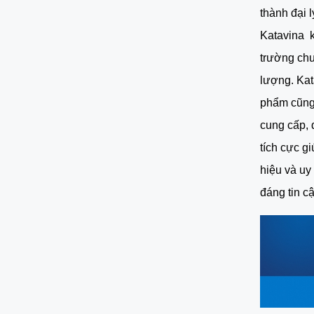
thành đại 
Katavina  k
trường chuy
lượng. Kat
phẩm cũng 
cung cấp, 
tích cực g
hiệu và uy
đáng tin cậ