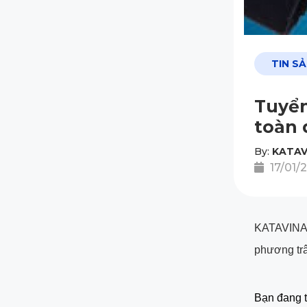
TIN S
Tuyển
toàn 
By:
KATAV
17/01/
KATAVINA L
phương trâ
Bạn đang t