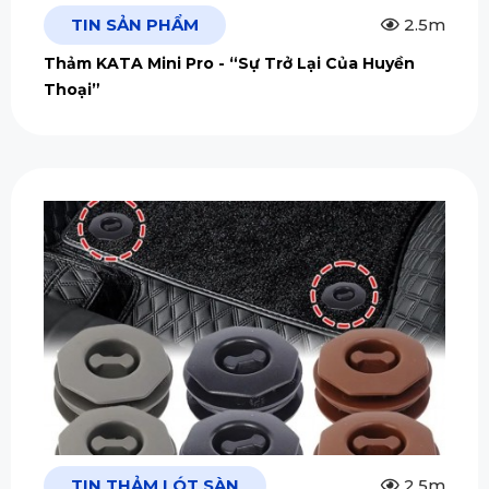
TIN SẢN PHẨM
2.5m
Thảm KATA Mini Pro - “Sự Trở Lại Của Huyền
Thoại”
TIN THẢM LÓT SÀN
2.5m